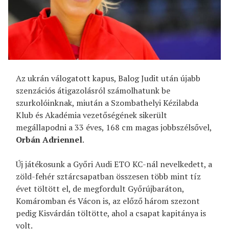
Az ukrán válogatott kapus, Balog Judit után újabb
szenzációs átigazolásról számolhatunk be
szurkolóinknak, miután a Szombathelyi Kézilabda
Klub és Akadémia vezetőségének sikerült
megállapodni a 33 éves, 168 cm magas jobbszélsővel,
Orbán Adriennel
.
Új játékosunk a Győri Audi ETO KC-nál nevelkedett, a
zöld-fehér sztárcsapatban összesen több mint tíz
évet töltött el, de megfordult Győrújbaráton,
Komáromban és Vácon is, az előző három szezont
pedig Kisvárdán töltötte, ahol a csapat kapitánya is
volt.