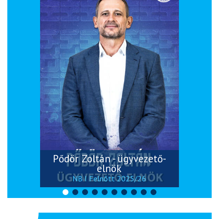
Pődör Zoltán - ügyvezető-
elnök
NB I Felnőtt 2025/26