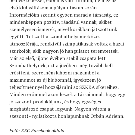
beilleszkedéssel, ebben is van rutinom, nem ez az
első klubváltásom a pályafutásom során.
Információim szerint egyben marad a társaság, ez
mindenképpen pozitív, ráadásul vannak, akiket
személyesen ismerek, mivel korábban játszottunk
együtt. Tetszett a szombathelyi mérkőzés
atmoszférája, rendkívül szimpatikusak voltak a hazai
szurkolók, akik nagyon jó hangulatot teremtettek.
Már az első, újonc évében stabil csapata lett
Szombathelynek, ezt a jövőben még tovább kell
erősíteni, szeretném kihozni magamból a
maximumot az új klubomnál, igyekszem jó
teljesítménnyel hozzájárulni az SZKKA sikereihez.
Minden erőmmel azon leszek a társaimmal , hogy egy
jó szezont produkáljunk, és hogy egységes
meghatározó csapat legyünk. Nagyon várom a
szezont! - nyilatkozta honlapunknak Orbán Adrienn.
Fotó: KKC Facebook oldala