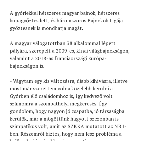
A győriekkel hétszeres magyar bajnok, hétszeres
kupagyőztes lett, és háromszoros Bajnokok Ligája-
győztesnek is mondhatja magát.
A magyar válogatottban 38 alkalommal lépett
pályára, szerepelt a 2009-es, kínai világbajnokságon,
valamint a 2018-as franciaországi Európa-
bajnokságon is.
- Vágytam egy kis változásra, újabb kihívásra, illetve
most már szerettem volna közelebb kerülni a
Győrben élő családomhoz is, így kedvező volt
számomra a szombathelyi megkeresés. Úgy
gondolom, hogy nagyon jó csapatba, jó társaságba
kerülök, már a mögöttünk hagyott szezonban is
szimpatikus volt, amit az SZKKA mutatott az NB I-
ben. Részemről biztos, hogy nem lesz probléma a