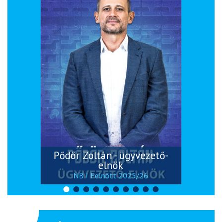
Pődör Zoltán - ügyvezető-
elnök
NB I Felnőtt 2025/26