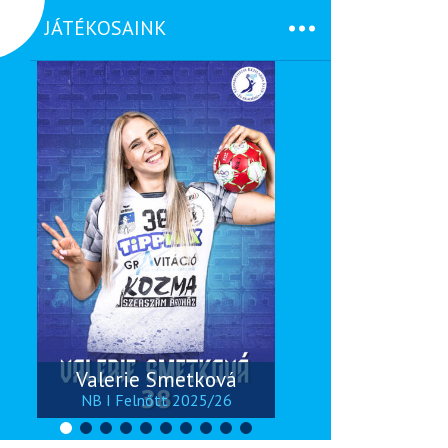
JÁTÉKOSAINK
Valerie Smetková
H
NB I Felnőtt 2025/26
NB