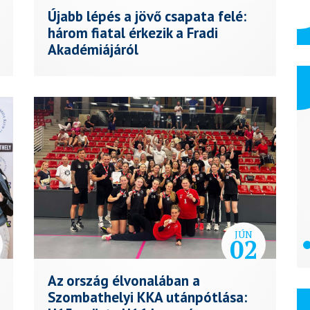
Újabb lépés a jövő csapata felé:
három fiatal érkezik a Fradi
Akadémiájáról
Genezis Trans
JÚN
02
Az ország élvonalában a
Szombathelyi KKA utánpótlása: