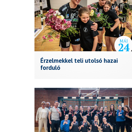
MÁJ
24
Érzelmekkel teli utolsó hazai
forduló