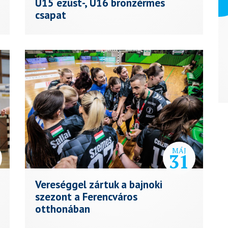
U15 ezüst-, U16 bronzérmes
csapat
Webmark Europe
MÁJ
31
Vereséggel zártuk a bajnoki
szezont a Ferencváros
otthonában