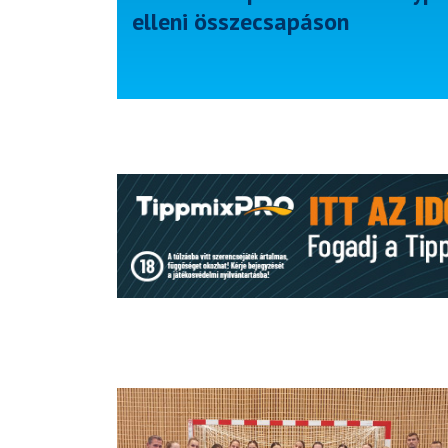
elleni összecsapáson
FRISS HÍREINK