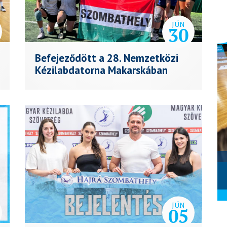
JÚN
30
Befejeződött a 28. Nemzetközi
Kézilabdatorna Makarskában
Szombathelyi KKA - Alba Fehérvár
KC (2026.02.28.)
2026. március 01.
JÚN
05