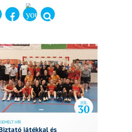
JÚL
30
KIEMELT HÍR
Biztató játékkal és