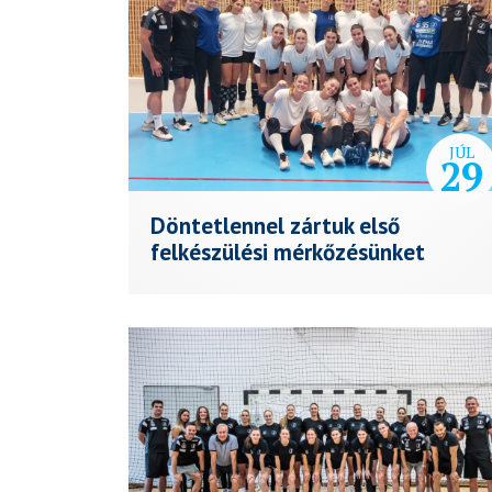
JÚL
29
Döntetlennel zártuk első
felkészülési mérkőzésünket