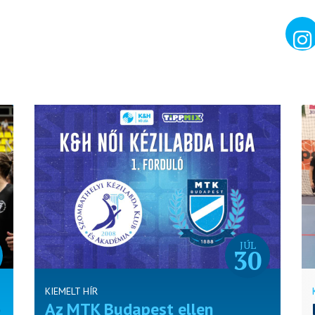
JÚL
30
KIEMELT HÍR
o
Az MTK Budapest ellen