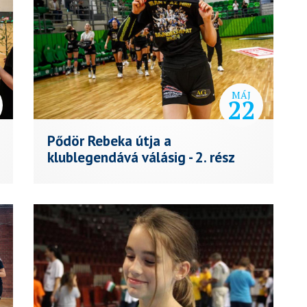
MÁJ
22
Pődör Rebeka útja a
klublegendává válásig - 2. rész