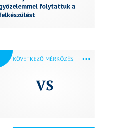
győzelemmel folytattuk a
felkészülést
KÖVETKEZŐ MÉRKŐZÉS
VS