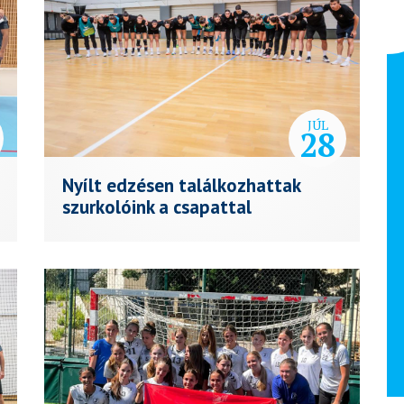
JÚL
28
Nyílt edzésen találkozhattak
szurkolóink a csapattal
Marija Simic
NB I Felnőtt 2025/26