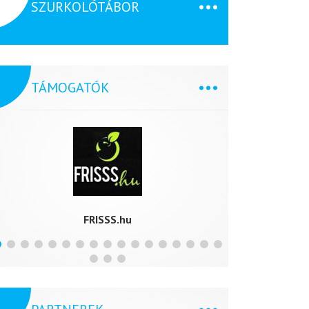
SZURKOLÓTÁBOR
TÁMOGATÓK
FRISSS.hu
L