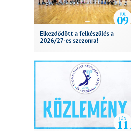
JÚL
09
Elkezdődött a felkészülés a
2026/27-es szezonra!
JÚN
11