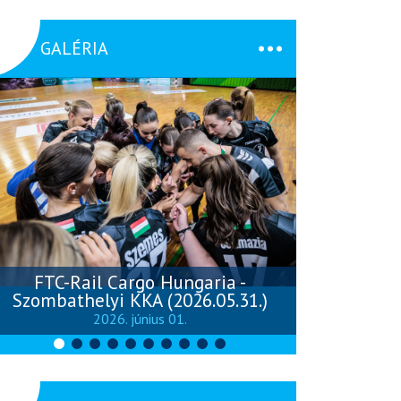
GALÉRIA
FTC-Rail Cargo Hungaria -
Szombathelyi KKA (2026.05.31.)
Szombathely
2026. június 01.