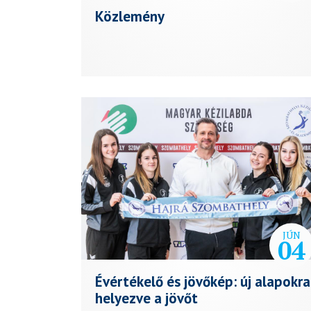
Közlemény
JÚN
04
Évértékelő és jövőkép: új alapokra
helyezve a jövőt