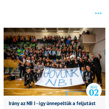
VIDEÓK
MÁJ
02
Irány az NB I - így ünnepeltük a feljutást