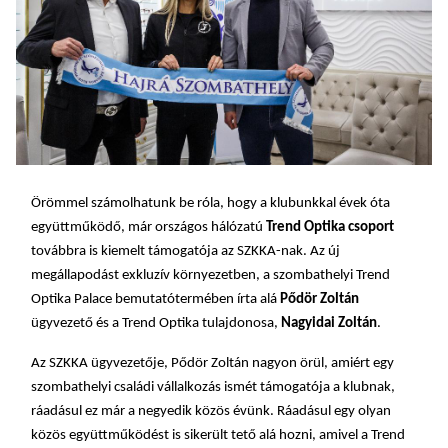
Örömmel számolhatunk be róla, hogy a klubunkkal évek óta
együttműködő, már országos hálózatú
Trend Optika csoport
továbbra is kiemelt támogatója az SZKKA-nak. Az új
megállapodást exkluzív környezetben, a szombathelyi Trend
Optika Palace bemutatótermében írta alá
Pődör Zoltán
ügyvezető és a Trend Optika tulajdonosa,
Nagyidai Zoltán
.
Az SZKKA ügyvezetője, Pődör Zoltán nagyon örül, amiért egy
szombathelyi családi vállalkozás ismét támogatója a klubnak,
ráadásul ez már a negyedik közös évünk. Ráadásul egy olyan
közös együttműködést is sikerült tető alá hozni, amivel a Trend