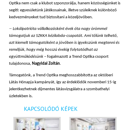
Optika nem csak a klubot szponzorálja, hanem közösségünket is
segíti: egyesületünk játékosainak, illetve szüleiknek különböző
kedvezményeket tud biztosítani a közeljövőben.
–
Lokálpatrióta vállalkozásként évek óta nagy örömmel
támogatjuk az SZKKA kézilabda-csapatát. Ami tőlünk telhető,
azt kiemelt támogatóként a jövőben is igyekszünk megtenni és
reméljük, hogy még hosszú évekig folytatódhat az
együttműködésünk
– fogalmazott a Trend Optika csoport
tulajdonosa,
Nagyidai Zoltán
.
Támogatónk, a Trend Optika meghosszabbította az októberi
Látás Hónapja kampányát, így az érdeklődők novemberi 15-ig
jelentkezhetnek díjmentes látásvizsgálatra a szombathelyi
üzletekben is.
KAPCSOLÓDÓ KÉPEK