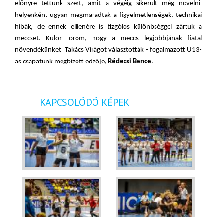
előnyre tettünk szert, amit a végéig sikerült még növelni,
helyenként ugyan megmaradtak a figyelmetlenségek, technikai
hibák, de ennek elllenére is tízgólos különbséggel zártuk a
meccset. Külön öröm, hogy a meccs legjobbjának fiatal
növendékünket, Takács Virágot választották - fogalmazott U13-
as csapatunk megbízott edzője,
Rédecsi Bence
.
KAPCSOLÓDÓ KÉPEK