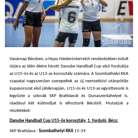
Vasárnap Bécsben, a Hypo Niederösterreich rendezésében indult
útjára az idén életre hívott Danube Handball Cup első fordulója
az U15-ös és az U13-as korosztály számára. A Szombathelyi KKA
csapatai nagyszerűen szerepeltek az új nemzetközi utánpótlás
kupasorozat első játéknapján, U15-ös és U13-as együttesünk is
legyőzte a szlovák SKP Bratislavát és Dunaszerdahelyet is,
ráadásul két különdíjat is elhoztunk Bécsből. Mutatjuk a
részleteket:
Danube Handball Cup U15-ös korosztály, 1. forduló, Bécs:
SKP Bratislava -
Szombathelyi KKA
15-39