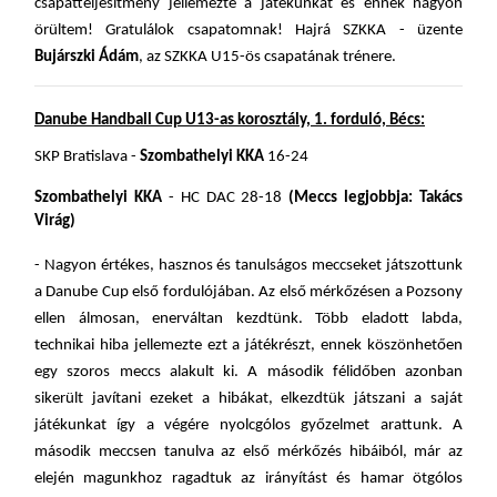
csapatteljesítmény jellemezte a játékunkat és ennek nagyon
örültem! Gratulálok csapatomnak! Hajrá SZKKA - üzente
Bujárszki Ádám
, az SZKKA U15-ös csapatának trénere.
Danube Handball Cup U13-as korosztály, 1. forduló, Bécs:
SKP Bratislava -
Szombathelyi KKA
16-24
Szombathelyi KKA
- HC DAC 28-18
(Meccs legjobbja: Takács
Virág)
- Nagyon értékes, hasznos és tanulságos meccseket játszottunk
a Danube Cup első fordulójában. Az első mérkőzésen a Pozsony
ellen álmosan, enerváltan kezdtünk. Több eladott labda,
technikai hiba jellemezte ezt a játékrészt, ennek köszönhetően
egy szoros meccs alakult ki. A második félidőben azonban
sikerült javítani ezeket a hibákat, elkezdtük játszani a saját
játékunkat így a végére nyolcgólos győzelmet arattunk. A
második meccsen tanulva az első mérkőzés hibáiból, már az
elején magunkhoz ragadtuk az irányítást és hamar ötgólos