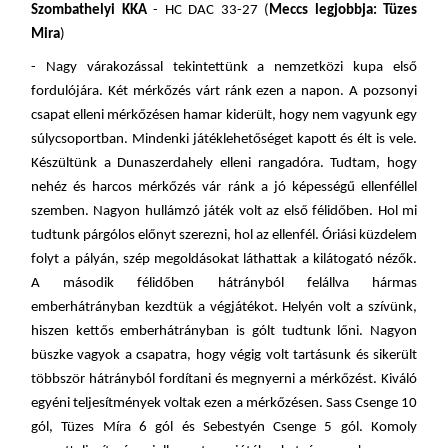
Szombathelyi KKA
- HC DAC 33-27 (
Meccs legjobbja:
Tüzes
Mira
)
- Nagy várakozással tekintettünk a nemzetközi kupa első
fordulójára. Két mérkőzés várt ránk ezen a napon. A pozsonyi
csapat elleni mérkőzésen hamar kiderült, hogy nem vagyunk egy
súlycsoportban. Mindenki játéklehetőséget kapott és élt is vele.
Készültünk a Dunaszerdahely elleni rangadóra. Tudtam, hogy
nehéz és harcos mérkőzés vár ránk a jó képességű ellenféllel
szemben. Nagyon hullámzó játék volt az első félidőben. Hol mi
tudtunk párgólos előnyt szerezni, hol az ellenfél. Óriási küzdelem
folyt a pályán, szép megoldásokat láthattak a kilátogató nézők.
A második félidőben hátrányból felállva hármas
emberhátrányban kezdtük a végjátékot. Helyén volt a szívünk,
hiszen kettős emberhátrányban is gólt tudtunk lőni. Nagyon
büszke vagyok a csapatra, hogy végig volt tartásunk és sikerült
többször
h
átrányból fordítani és megnyerni a mérkőzést. Kiváló
egyéni teljesítmények voltak ezen a mérkőzésen. Sass Csenge 10
gól, Tüzes Míra 6 gól és Sebestyén Csenge 5 gól. Komoly