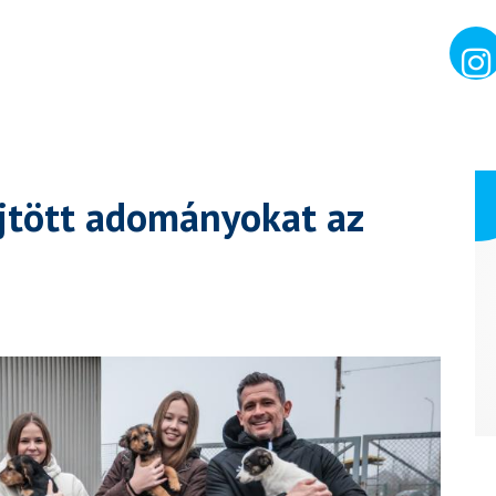
jtött adományokat az