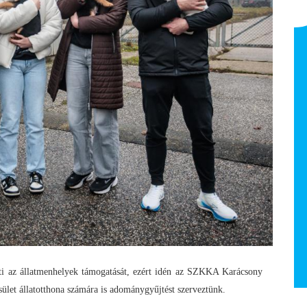
Vincze Tamás - erőnléti
edző
NB I Felnőtt 2025/26
nti az állatmenhelyek támogatását, ezért idén az SZKKA Karácsony
ület állatotthona számára is adománygyűjtést szerveztünk.