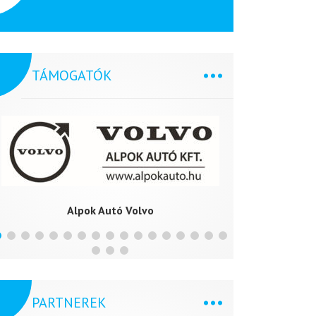
TÁMOGATÓK
Alpok Autó Volvo
Clea
PARTNEREK