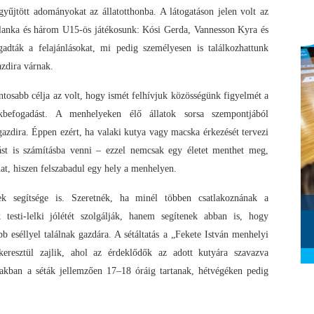
űjtött adományokat az állatotthonba. A látogatáson jelen volt az
anka és három U15-ös játékosunk: Kósi Gerda, Vannesson Kyra és
dták a felajánlásokat, mi pedig személyesen is találkozhattunk
azdira várnak.
tosabb célja az volt, hogy ismét felhívjuk közösségünk figyelmét a
rökbefogadást. A menhelyeken élő állatok sorsa szempontjából
gazdira. Éppen ezért, ha valaki kutya vagy macska érkezését tervezi
st is számításba venni – ezzel nemcsak egy életet menthet meg,
at, hiszen felszabadul egy hely a menhelyen.
k segítsége is. Szeretnék, ha minél többen csatlakoznának a
Szombathelyi KKA - Alba Fehérvár
 testi-lelki jólétét szolgálják, hanem segítenek abban is, hogy
KC (2026.02.28.)
2026. március 01.
b eséllyel találnak gazdára. A sétáltatás a „Fekete István menhelyi
keresztül zajlik, ahol az érdeklődők az adott kutyára szavazva
őszakban a séták jellemzően 17–18 óráig tartanak, hétvégéken pedig