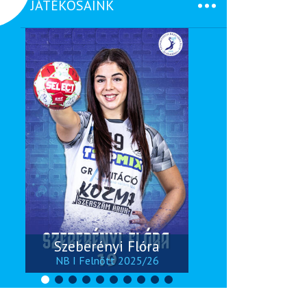
JÁTÉKOSAINK
Szeberényi Flóra
NB I Felnőtt 2025/26
NB