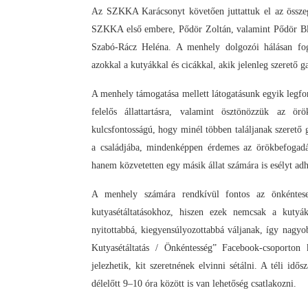
Az SZKKA Karácsonyt követően juttattuk el az összegy
SZKKA első embere, Pődör Zoltán, valamint Pődör Bl
Szabó-Rácz Heléna. A menhely dolgozói hálásan foga
azokkal a kutyákkal és cicákkal, akik jelenleg szerető g
A menhely támogatása mellett látogatásunk egyik legfon
felelős állattartásra, valamint ösztönözzük az ö
kulcsfontosságú, hogy minél többen találjanak szerető 
a családjába, mindenképpen érdemes az örökbefogadá
hanem közvetetten egy másik állat számára is esélyt adh
A menhely számára rendkívül fontos az önkéntese
kutyasétáltatásokhoz, hiszen ezek nemcsak a kutyák
nyitottabbá, kiegyensúlyozottabbá váljanak, így nagyob
Kutyasétáltatás / Önkéntesség” Facebook-csoporton 
jelezhetik, kit szeretnének elvinni sétálni. A téli id
délelőtt 9–10 óra között is van lehetőség csatlakozni.