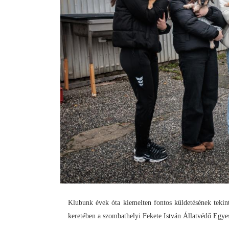
Klubunk évek óta kiemelten fontos küldetésének teki
keretében a szombathelyi Fekete István Állatvédő Egyes