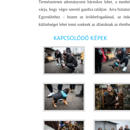
Természetesen adományozni bármikor lehet, a menhely
várja, hogy végre szerető gazdira találjon. Arra bizta
Egyesülethez – hiszen az örökbefogadással, az ön
különbséget lehet tenni ezeknek az állatoknak az életéb
KAPCSOLÓDÓ KÉPEK