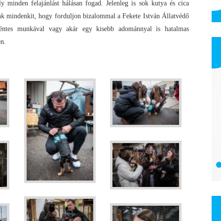
 minden felajánlást hálásan fogad. Jelenleg is sok kutya és cica
tunk mindenkit, hogy forduljon bizalommal a Fekete István Állatvédő
kéntes munkával vagy akár egy kisebb adománnyal is hatalmas
en.
FRISSS.hu