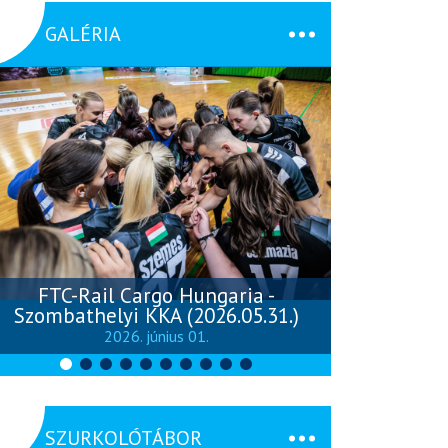
GALÉRIA
FTC-Rail Cargo Hungaria -
Szombathelyi KKA (2026.05.31.)
Szombathely
2026. június 01.
SZURKOLÓTÁBOR