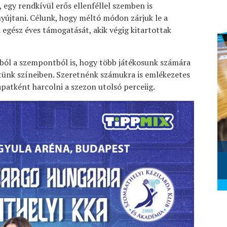
, egy rendkívül erős ellenféllel szemben is
nyújtani. Célunk, hogy méltó módon zárjuk le a
 egész éves támogatását, akik végig kitartottak
bból a szempontból is, hogy több játékosunk számára
letünk színeiben. Szeretnénk számukra is emlékezetes
apatként harcolni a szezon utolsó perceiig.
Szombathelyi KKA - Alba Fehérvár
KC (2026.02.28.)
2026. március 01.