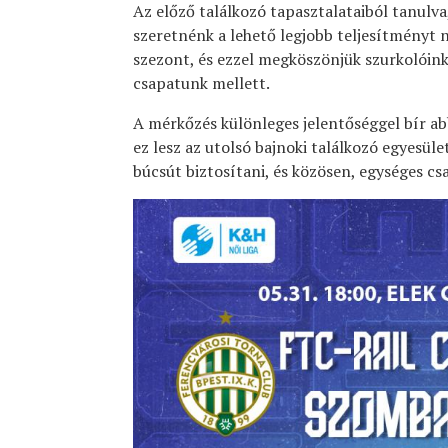
Az előző találkozó tapasztalataiból tanulva
szeretnénk a lehető legjobb teljesítményt 
szezont, és ezzel megköszönjük szurkolóink
csapatunk mellett.
A mérkőzés különleges jelentőséggel bír a
ez lesz az utolsó bajnoki találkozó egyesü
búcsút biztosítani, és közösen, egységes cs