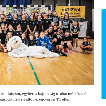
Pődör Blanka
NB I Felnőtt 2025/26
 fordulójában, egyben a bajnokság utolsó mérkőzésén
második helyén álló Ferencvárosi TC ellen.