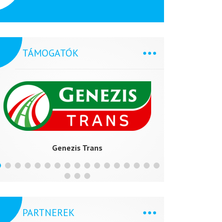
TÁMOGATÓK
S
Genezis Trans
PARTNEREK