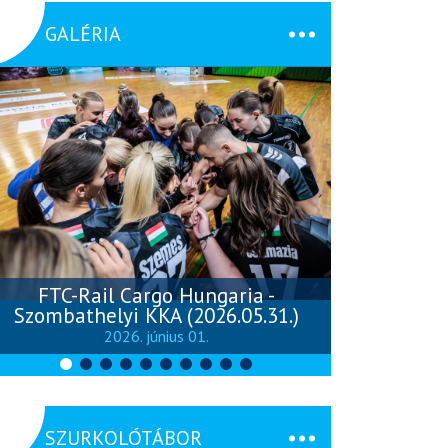
GALÉRIA
FTC-Rail Cargo Hungaria -
Szombathelyi KKA (2026.05.31.)
Szombathely
2026. június 01.
SZURKOLÓTÁBOR