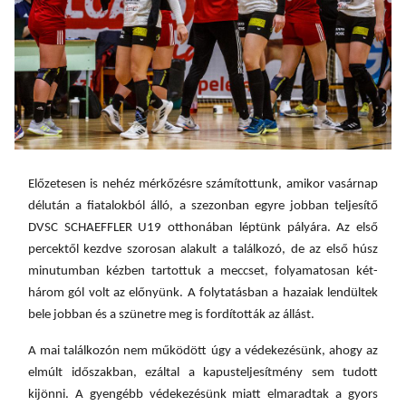
E
lőzetesen is nehéz mérkőzésre számítottunk, amikor vasárnap
délután a fiatalokból álló, a szezonban egyre jobban teljesítő
DVSC SCHAEFFLER U19 otthonában léptünk pályára.
Az első
percektől kezdve szorosan alakult a találkozó, de az első húsz
minutumban kézben tartottuk a meccset, folyamatosan két-
három gól volt az előnyünk. A folytatásban a hazaiak lendültek
bele jobban és a szünetre meg is fordították az állást.
A mai találkozón nem működött úgy a védekezésünk, ahogy az
elmúlt időszakban, ezáltal a kapusteljesítmény sem tudott
kijönni. A gyengébb védekezésünk miatt elmaradtak a gyors