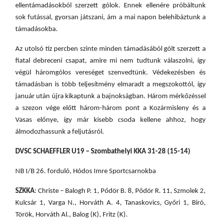
ellentámadásokból szerzett gólok. Ennek ellenére próbáltunk
sok futással, gyorsan játszani, ám a mai napon belehibáztunk a
támadásokba.
Az utolsó tíz percben szinte minden támadásából gólt szerzett a
fiatal debreceni csapat,
amire mi nem tudtunk válaszolni, így
végül háromgólos vereséget szenvedtünk. Védekezésben és
támadásban is több teljesítmény elmaradt a megszokottól, így
január után újra kikaptunk a bajnokságban. Három mérkőzéssel
a szezon vége előtt három-három pont a Kozármisleny és a
Vasas előnye, így már kisebb csoda kellene ahhoz, hogy
álmodozhassunk a feljutásról.
D
VSC SCHAEFFLER U19 – Szombathelyi KKA 31-28 (15-14)
NB I/B 26. forduló, Hódos Imre Sportcsarnokba
SZKKA
: Christe – Balogh P. 1, Pődör B. 8, Pődör R. 11, Szmolek 2,
Kulcsár 1, Varga N., Horváth A. 4, Tanaskovics, Győri 1, Biró,
Török, Horváth Al., Balog (K), Fritz (K).