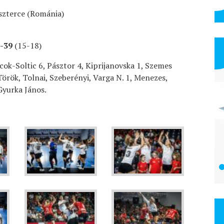
eszterce (Románia)
9-39
(15-18)
ncok-Soltic 6, Pásztor 4, Kiprijanovska 1, Szemes
örök, Tolnai, Szeberényi, Varga N. 1, Menezes,
yurka János.
Alpok Autó Volvo