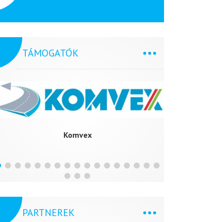
TÁMOGATÓK
Komvex
PARTNEREK