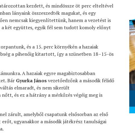
atározottan kezdett, és mindössze öt perc elteltével
onban lányaink összeszedték magukat, és egy
en nemcsak kiegyenlítettünk, hanem a vezetést is
t a két együttes, egyik fél sem tudott komoly előnyt
orpantunk, és a 15. perc környékén a hazaiak
nbség a pihenőig kitartott, így a szünetben 18–15-ös
 számunkra. A hazaiak egyre magabiztosabban
ket. Bár
Gyurka János
vezetőedzőnk a második félidő
tváltás elmaradt, és nem sikerült
Szombathelyi KKA - Alba Fehérvár
KC (2026.02.28.)
 nőtt, és ez a hátrány a mérkőzés végéig meg is
2026. március 01.
el zárult, amelyből csapatunk elsősorban az első
 erőt, ugyanakkor a második játékrész tanulságai
a.