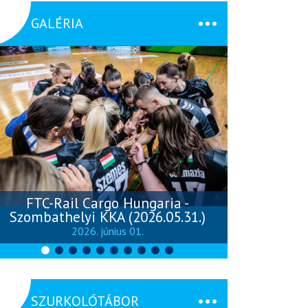
GALÉRIA
FTC-Rail Cargo Hungaria -
Szombathelyi KKA (2026.05.31.)
Szombathely
2026. június 01.
SZURKOLÓTÁBOR