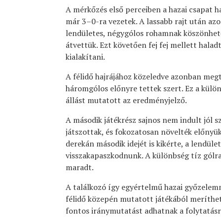
A mérkőzés első perceiben a hazai csapat h
már 3–0-ra vezetek. A lassabb rajt után az
lendületes, négygólos rohamnak köszönhető
átvettük. Ezt követően fej fej mellett halad
kialakítani.
A félidő hajrájához közeledve azonban megt
háromgólos előnyre tettek szert. Ez a külö
állást mutatott az eredményjelző.
A második játékrész sajnos nem indult jól
játszottak, és fokozatosan növelték előnyü
derekán második idejét is kikérte, a lendüle
visszakapaszkodnunk. A különbség tíz gólra
maradt.
A találkozó így egyértelmű hazai győzelemm
félidő közepén mutatott játékából meríthet
fontos iránymutatást adhatnak a folytatásr