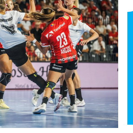
Lengyák György -
atlétika mesteredző
NB I Felnőtt 2025/26