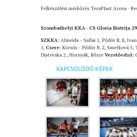
Felkészülési mérkőzés TeraPlast Arena - B
Szombathelyi KKA - CS Gloria Bistrița 2
SZKKA:
Almeida – Sallai 1, Pődör R. 8, Iva
1,
Csere:
Korsós – Pődör B. 2, Smetková 3, T
Djatevska 2 , Hornyák, Bősze
Vezetőedző:
G
KAPCSOLÓDÓ KÉPEK