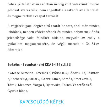
nehéz pillanatokban azonban mindig volt válaszunk: fontos
gólokat szereztünk, nem engedtük elszakadni az ellenfelet,
és megmutattuk a csapat tartását.
A végjáték igazi idegfeszítő csatát hozott, ahol már minden
labdának, minden védekezésnek és minden helyzetnek óriási
jelentősége volt. Mindkét oldalon megvolt az esély a
győzelem megszerzésére, de végül maradt a 34–34-es
döntetlen.
Budaörs - Szombathelyi KKA 34:34
(18:21)
SZKKA
: Almeida – Szemes 3, Pődör B. 3, Pődör R. 12, Pásztor
3, Szeberényi, Sallai 9,
Csere
: Simic, Korsós, Smetková 3,
Török, Menezes, Varga 1, Djatevska, Tolnai.
Vezetőedző
:
Gyurka János.
KAPCSOLÓDÓ KÉPEK