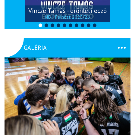
Vincze Tamás - erőnléti edző
NB I Felnőtt 2025/26
GALÉRIA