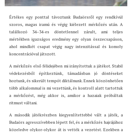
Értékes egy ponttal távoztunk Budaörsről egy rendkívül
szoros, magas iramú és végig kiélezett mérkőzés után. A
találkozó 34–34-es döntetlennel zárult, ami teljes
mértékben igazságos eredmény egy olyan összecsapáson,
ahol mindkét csapat végig nagy intenzitással és komoly
koncentrációval játszott.
A mérkőzés első félidejében mi irányítottuk a játékot. Stabil
védekezésből építkeztünk, támadásban jó döntéseket
hoztunk, és sikerült tempót diktálnunk. Ennek köszönhetően
több alkalommal is mi vezettünk, és kontroll alatt tartottuk
a mérkőzést, még akkor is, amikor a hazaiak próbáltak
ritmust váltani.
A második játékrészben kiegyenlítettebbé vált a játék, a
Budaörs agresszívebben lépett fel, és a mérkőzés hajrájához
közeledve olykor-olykor át is vették a vezetést. Ezekben a