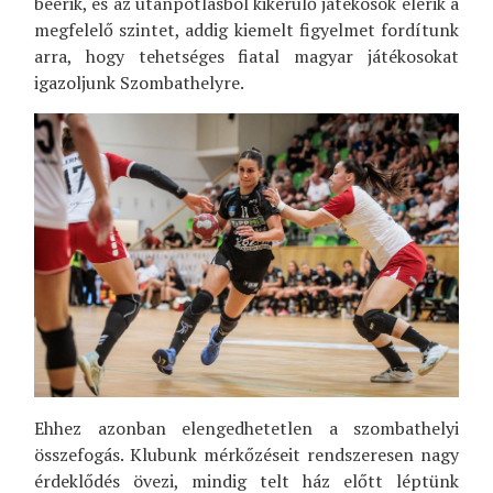
beérik, és az utánpótlásból kikerülő játékosok elérik a
megfelelő szintet, addig kiemelt figyelmet fordítunk
arra, hogy tehetséges fiatal magyar játékosokat
igazoljunk Szombathelyre.
Ehhez azonban elengedhetetlen a szombathelyi
összefogás. Klubunk mérkőzéseit rendszeresen nagy
érdeklődés övezi, mindig telt ház előtt léptünk