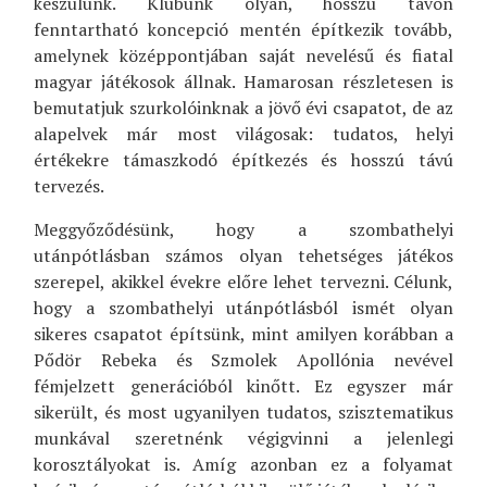
készülünk. Klubunk olyan, hosszú távon
fenntartható koncepció mentén építkezik tovább,
amelynek középpontjában saját nevelésű és fiatal
magyar játékosok állnak. Hamarosan részletesen is
bemutatjuk szurkolóinknak a jövő évi csapatot, de az
alapelvek már most világosak: tudatos, helyi
értékekre támaszkodó építkezés és hosszú távú
tervezés.
Meggyőződésünk, hogy a szombathelyi
utánpótlásban számos olyan tehetséges játékos
szerepel, akikkel évekre előre lehet tervezni. Célunk,
hogy a szombathelyi utánpótlásból ismét olyan
sikeres csapatot építsünk, mint amilyen korábban a
Pődör Rebeka és Szmolek Apollónia nevével
fémjelzett generációból kinőtt. Ez egyszer már
sikerült, és most ugyanilyen tudatos, szisztematikus
munkával szeretnénk végigvinni a jelenlegi
korosztályokat is. Amíg azonban ez a folyamat