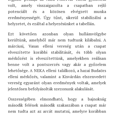
volt, amely visszaigazolta a csapatban rejlő
potenciált és a közösen elvégzett munka
eredményességét. Úgy tűnt, sikerül stabilizálni a
helyzetet, és ezáltal a helyezésünket a tabellán.
Ezt követően azonban olyan hullámvölgybe
kerültünk, amelyből már nem tudtunk kilábalni. A
márciusi, Vasas elleni vereség után a csapat
elveszítette korábbi stabilitását, és több olyan
mérkőzést is elveszítettünk, amelyekben reálisan
benne volt a pontszerzés vagy akár a győzelem
lehetősége. A NEKA elleni találkozó, a hazai Budaörs
elleni mérkőzés, valamint a Kisvárdán elszenvedett
vereség egyaránt olyan eredmények voltak, amelyek
jelentősen befolyásolták szezonunk alakulását.
Összességében elmondható, hogy a bajnokság
második felének második szakaszában a csapat már
nem tudta azt az arcát mutatni, amelyre korábban