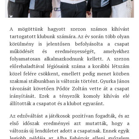
A mögöttünk hagyott szezon számos kihívást
tartogatott klubunk számára. Az év során több olyan
körülmény is jelentősen befolyásolta a csapat
működését és eredményességét, amelyekhez
folyamatosan alkalmazkodnunk kellett. A szezon
előrehaladtával légiósaink száma a korábbi létszám
közel felére csökkent, emellett pedig menet közben
szakmai stábunkban is változás történt. Gyurka János
távozását követően Pődör Zoltán vette át a csapat
irányítását. Ezek a tényezők komoly kihívás elé
állították a csapatot és a klubot egyaránt.
Az edzőváltást a játékosok pozitívan fogadták, és az
első időszak eredményei azt mutatták, hogy a
változás új lendületet adott a csapatnak. Ennek egyik
legjobb példája az Alba Fehérvár elleni győzelem