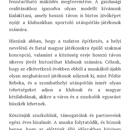
fenntartható működés megteremtése. A gazdasági
realitásokhoz igazodva olyan modellt kívánunk
kialakítani, amely hosszú távon is biztos jövőképet
nyújt a klubunkban sportoló utánpótlás-játékosok
számára.
Hiszünk abban, hogy a tudatos építkezés, a helyi
nevelésű és fiatal magyar játékosokra épülő szakmai
koncepció, valamint a közösség ereje hosszú távon
sikeres jövőt biztosíthat klubunk számára. Célunk,
hogy az elkövetkező években ebből a munkából újabb
olyan meghatározó játékosok nőjenek ki, mint Pődör
Rebeka, és a szombathelyi utánpótlás ismét olyan
tehetségeket adjon a klubnak és a magyar
kézilabdának, akikre a város és a szurkolók egyaránt
büszkék lehetnek.
Köszönjük szurkolóink, támogatóink és partnereink
egész éves bizalmát. A munka folytatódik, és bízunk
benne, hogy az előttünk álló időszakban közösen