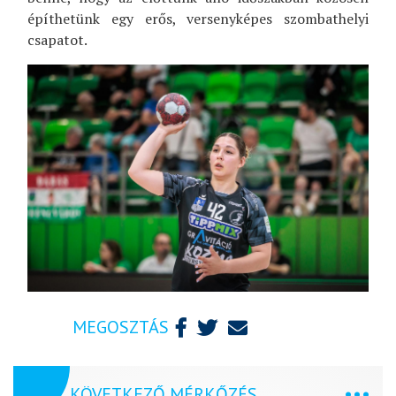
építhetünk egy erős, versenyképes szombathelyi
csapatot.
MEGOSZTÁS
KÖVETKEZŐ MÉRKŐZÉS