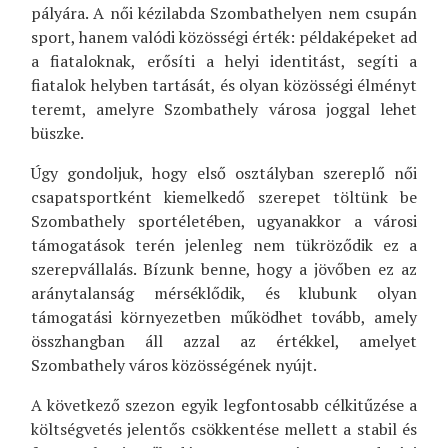
pályára. A női kézilabda Szombathelyen nem csupán
sport, hanem valódi közösségi érték: példaképeket ad
a fiataloknak, erősíti a helyi identitást, segíti a
fiatalok helyben tartását, és olyan közösségi élményt
teremt, amelyre Szombathely városa joggal lehet
büszke.
Úgy gondoljuk, hogy első osztályban szereplő női
csapatsportként kiemelkedő szerepet töltünk be
Szombathely sportéletében, ugyanakkor a városi
támogatások terén jelenleg nem tükröződik ez a
szerepvállalás. Bízunk benne, hogy a jövőben ez az
aránytalanság mérséklődik, és klubunk olyan
támogatási környezetben működhet tovább, amely
összhangban áll azzal az értékkel, amelyet
Szombathely város közösségének nyújt.
A következő szezon egyik legfontosabb célkitűzése a
költségvetés jelentős csökkentése mellett a stabil és