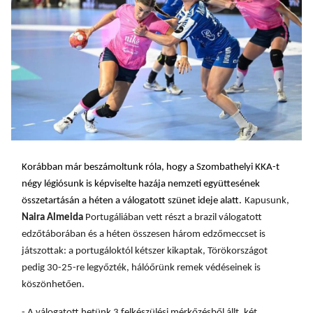
Korábban már beszámoltunk róla, hogy a Szombathelyi KKA-t
négy légiósunk is képviselte hazája nemzeti együttesének
összetartásán a héten a válogatott szünet ideje alatt.
Kapusunk,
Naira Almeida
Portugáliában vett részt a brazil válogatott
edzőtáborában és a héten
összesen három edzőmeccset
is
játszottak:
a
portugáloktól kétszer kikaptak, Törökországot
pedig 30-25-re legyőzték,
hálóőrünk
remek védéseinek is
köszönhetően.
- A válogatott hetünk 3 felkészülési mérkőzésből állt, két