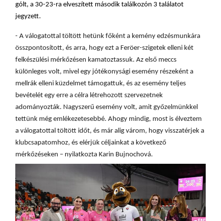
gólt, a 30-23-ra elveszített második találkozón 3 találatot
jegyzett.
- A válogatottal töltött hetünk főként a kemény edzésmunkára
összpontosított, és arra, hogy ezt a Feröer-szigetek elleni két
felkészülési mérkőzésen kamatoztassuk. Az első meccs
különleges volt, mivel egy jótékonysági esemény részeként a
mellrák elleni küzdelmet támogattuk, és az esemény teljes
bevételét egy erre a célra létrehozott szervezetnek
adományozták. Nagyszerű esemény volt, amit győzelmünkkel
tettünk még emlékezetesebbé. Ahogy mindig, most is élveztem
a válogatottal töltött időt, és már alig várom, hogy visszatérjek a
klubcsapatomhoz, és elérjük céljainkat a következő
mérkőzéseken –
nyilatkozta Karin Bujnochová.