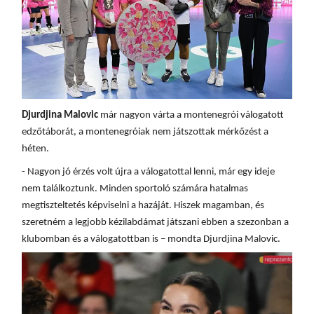
Djurdjina Malovic
már nagyon várta a montenegrói válogatott
edzőtáborát, a montenegróiak nem játszottak mérkőzést a
héten.
- Nagyon jó érzés volt újra a válogatottal lenni, már egy ideje
nem találkoztunk. Minden sportoló számára hatalmas
megtiszteltetés képviselni a hazáját. Hiszek magamban, és
szeretném a legjobb kézilabdámat játszani ebben a szezonban a
klubomban és a válogatottban is –
mondta Djurdjina Malovic.