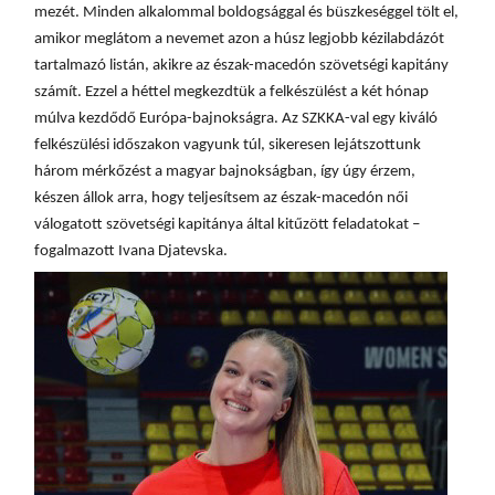
mezét. Minden alkalommal boldogsággal és büszkeséggel tölt el,
amikor meglátom a nevemet azon a húsz legjobb kézilabdázót
tartalmazó listán, akikre az észak-macedón szövetségi kapitány
számít. Ezzel a héttel megkezdtük a felkészülést a két hónap
múlva kezdődő Európa-bajnokságra. Az SZKKA-val egy kiváló
felkészülési időszakon vagyunk túl, sikeresen lejátszottunk
három mérkőzést a magyar bajnokságban, így úgy érzem,
készen állok arra, hogy teljesítsem az észak-macedón női
válogatott szövetségi kapitánya által kitűzött feladatokat –
fogalmazott Ivana Djatevska.