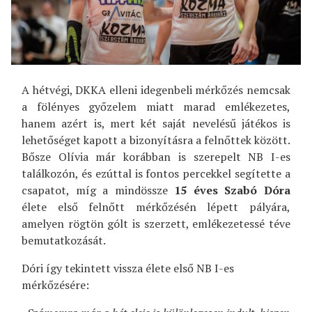
A hétvégi, DKKA elleni idegenbeli mérkőzés nemcsak
a fölényes győzelem miatt marad emlékezetes,
hanem azért is, mert két saját nevelésű játékos is
lehetőséget kapott a bizonyításra a felnőttek között.
Bősze Olívia már korábban is szerepelt NB I-es
találkozón, és ezúttal is fontos percekkel segítette a
csapatot, míg a mindössze
15 éves Szabó Dóra
élete első felnőtt mérkőzésén lépett pályára,
amelyen rögtön gólt is szerzett, emlékezetessé téve
bemutatkozását.
Dóri így tekintett vissza élete első NB I-es
mérkőzésére: