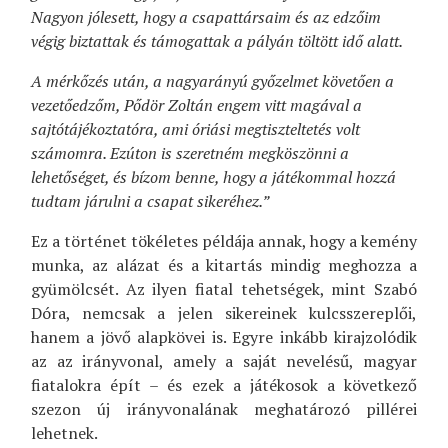
Nagyon jólesett, hogy a csapattársaim és az edzőim
végig biztattak és támogattak a pályán töltött idő alatt.
A mérkőzés után, a nagyarányú győzelmet követően a
vezetőedzőm, Pődör Zoltán engem vitt magával a
sajtótájékoztatóra, ami óriási megtiszteltetés volt
számomra. Ezúton is szeretném megköszönni a
lehetőséget, és bízom benne, hogy a játékommal hozzá
tudtam járulni a csapat sikeréhez.”
Ez a történet tökéletes példája annak, hogy a kemény
munka, az alázat és a kitartás mindig meghozza a
gyümölcsét. Az ilyen fiatal tehetségek, mint Szabó
Dóra, nemcsak a jelen sikereinek kulcsszereplői,
hanem a jövő alapkövei is. Egyre inkább kirajzolódik
az az irányvonal, amely a saját nevelésű, magyar
fiatalokra épít – és ezek a játékosok a következő
szezon új irányvonalának meghatározó pillérei
lehetnek.