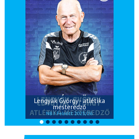
Lengyák György - atlétika
mesteredző
NB I Felnőtt 2025/26