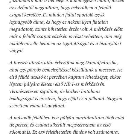
„Számomra már a hét eleje is különlegesen indult, hiszen
az edzőmtől megtudtam, hogy bekerültem a felnőtt
csapat keretébe. Ez minden fiatal sportoló egyik
legnagyobb álma, és hogy ez nekem ilyen fiatalon
megadatott, szinte hihetetlen érzés volt. A mérkőzés előtt
már a felnőtt csapat edzésén is részt vehettem, ami még
inkább növelte bennem az izgatottságot és a bizonyítási
vágyat.
A hosszú utazás után érkeztünk meg Dunaújvárosba,
ahol egy pörgős bemelegítéssel készültünk a meccsre. Az
első félidő utolsó öt percében kaptam lehetőséget, ekkor
léptem pályára életem első NB I-es mérkőzésén.
Természetesen izgultam, de közben hatalmas
boldogságot is éreztem, hogy eljött ez a pillanat. Nagyon
szerettem volna bizonyítani.
A második félidőben is a pályán maradhattam több mint
tíz percet, és ezalatt sikerült megszereznem az első
gólomat is. Ez egy felejthetetlen élmény volt számomra.