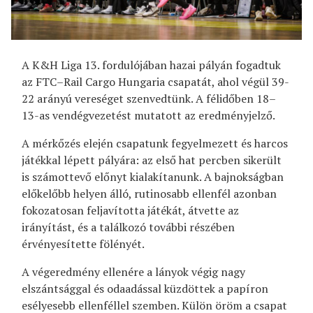
A K&H Liga 13. fordulójában hazai pályán fogadtuk
az FTC–Rail Cargo Hungaria csapatát, ahol végül 39-
22 arányú vereséget szenvedtünk. A félidőben 18–
13-as vendégvezetést mutatott az eredményjelző.
A mérkőzés elején csapatunk fegyelmezett és harcos
játékkal lépett pályára: az első hat percben sikerült
is számottevő előnyt kialakítanunk. A bajnokságban
előkelőbb helyen álló, rutinosabb ellenfél azonban
fokozatosan feljavította játékát, átvette az
irányítást, és a találkozó további részében
érvényesítette fölényét.
A végeredmény ellenére a lányok végig nagy
elszántsággal és odaadással küzdöttek a papíron
esélyesebb ellenféllel szemben. Külön öröm a csapat