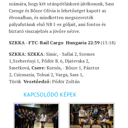
számára, hogy két utánpótláskorú játékosunk, Sass
Csenge és Bősze Olívia is lehetőséget kapott az
élvonalban, és mindketten megszerezték
pályafutásuk első NB I-es góljait, ami fontos és
biztató visszajelzés a jövőre nézve.
SZKKA - FTC-Rail Cargo Hungaria 22:39
(13:18)
SZKKA: SZKKA
: Simic, - Sallai 2, Szemes
1,Szeberényi 1, Pődör B. 6, Djatevska 2,
Smetková,
Csere:
Korsós, - Bősze 1, Pásztor
2, Csizmazia, Tolnai 2, Varga, Sass 1,
Török
Vezetőedző:
Pődör Zoltán
KAPCSOLÓDÓ KÉPEK