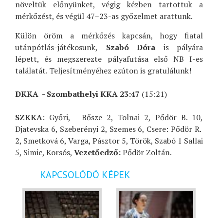
növeltük előnyünket, végig kézben tartottuk a
mérkőzést, és végül 47–23-as győzelmet arattunk.
Külön öröm a mérkőzés kapcsán, hogy fiatal
utánpótlás-játékosunk,
Szabó Dóra
is pályára
lépett, és megszerezte pályafutása első NB I-es
találatát. Teljesítményéhez ezúton is gratulálunk!
DKKA - Szombathelyi KKA 23:47
(15:21)
SZKKA
: Győri, - Bősze 2, Tolnai 2, Pődör B. 10,
Djatevska 6, Szeberényi 2, Szemes 6, Csere: Pődör R.
2, Smetková 6, Varga, Pásztor 5, Török, Szabó 1 Sallai
5, Simic, Korsós,
Vezetőedző:
Pődör Zoltán.
KAPCSOLÓDÓ KÉPEK