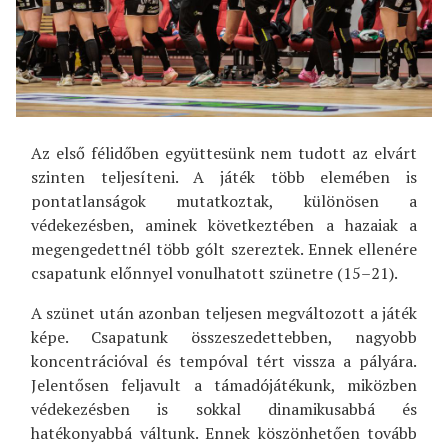
Az első félidőben együttesünk nem tudott az elvárt
szinten teljesíteni. A játék több elemében is
pontatlanságok mutatkoztak, különösen a
védekezésben, aminek következtében a hazaiak a
megengedettnél több gólt szereztek. Ennek ellenére
csapatunk előnnyel vonulhatott szünetre (15–21).
A szünet után azonban teljesen megváltozott a játék
képe. Csapatunk összeszedettebben, nagyobb
koncentrációval és tempóval tért vissza a pályára.
Jelentősen feljavult a támadójátékunk, miközben
védekezésben is sokkal dinamikusabbá és
hatékonyabbá váltunk. Ennek köszönhetően tovább