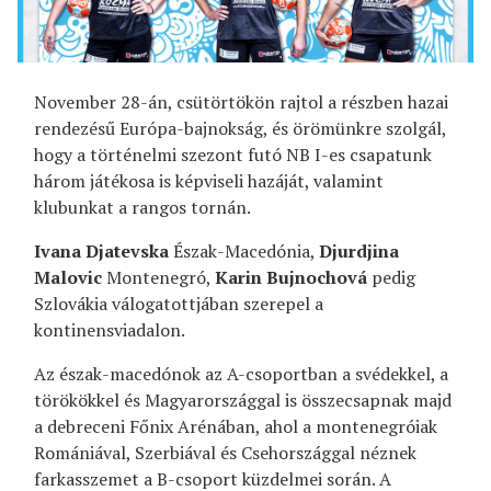
November 28-án, csütörtökön rajtol a részben hazai
rendezésű Európa-bajnokság, és örömünkre szolgál,
hogy a történelmi szezont futó NB I-es csapatunk
három játékosa is képviseli hazáját, valamint
klubunkat a rangos tornán.
Ivana Djatevska
Észak-Macedónia,
Djurdjina
Malovic
Montenegró,
Karin Bujnochová
pedig
Szlovákia válogatottjában szerepel a
kontinensviadalon.
Az észak-macedónok az A-csoportban a svédekkel, a
törökökkel és Magyarországgal is összecsapnak majd
a debreceni Főnix Arénában, ahol a montenegróiak
Romániával, Szerbiával és Csehországgal néznek
farkasszemet a B-csoport küzdelmei során. A