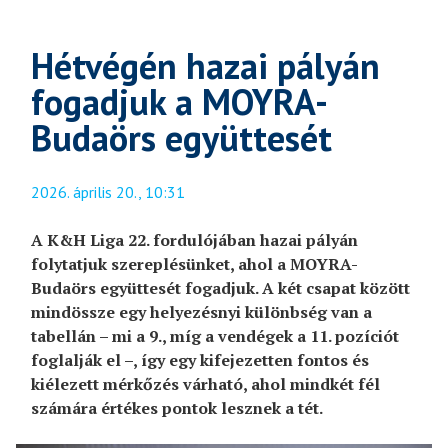
Hétvégén hazai pályán
fogadjuk a MOYRA-
Budaörs együttesét
2026. április 20., 10:31
A K&H Liga 22. fordulójában hazai pályán
folytatjuk szereplésünket, ahol a MOYRA-
Budaörs együttesét fogadjuk. A két csapat között
mindössze egy helyezésnyi különbség van a
tabellán – mi a 9., míg a vendégek a 11. pozíciót
foglalják el –, így egy kifejezetten fontos és
kiélezett mérkőzés várható, ahol mindkét fél
számára értékes pontok lesznek a tét.