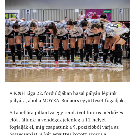
A K&H Liga 22. fordulójában hazai pályán lépünk
pályára, ahol a MOYRA-Budaörs együttesét fogadjuk.
A tabellára pillantva egy rendkívül fontos mérkőzés
előtt állunk: a vendégek jelenleg a 11. helyet
foglalják el, míg csapatunk a 9. pozícióból várja az
összecsapást. A két együttes között szoros a