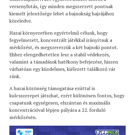
versenyfutás, így minden megszerzett pontnak
kiemelt jelentősége lehet a bajnokság hajrájához
közeledve.
Hazai környezetben egyértelmű célunk, hogy
fegyelmezett, koncentrált játékkal irányítsuk a
mérkőzést, és megszerezzük a két bajnoki pontot.
Ehhez elengedhetetlen lesz a stabil védekezés,
valamint a támadások hatékony befejezése, hiszen
várhatóan egy küzdelmes, kiélezett találkozó vár
ránk.
A hazai közönség támogatása ezúttal is
kulcsszerepet játszhat, ezért különösen fontos, hogy
csapatunk egységesen, elszántan és maximális
koncentrációval lépjen pályára a 22. forduló
mérkőzésén.