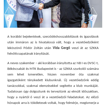
A korábbi bejelentések, szerződéshosszabbítások és igazolások
után immáron az is hivatalossá vált, hogy a vezetőedzőként
leköszönő Pődör Zoltán után
Vida Gergő
veszi át az SZKKA
felnőttcsapatának irányítását.
A neves szakember – aki korábban irányította az NB I-es DVSC-t,
Békéscsabát és MTK Budapestet is - az SZKKA szurkolói számára
sem lehet ismeretlen, hiszen november óta szakmai
igazgatóként ténykedett klubunknál.
Új vezetőedzőnk eddig
t
anácsokkal,
szakmai
elemzésekkel segítette a klub munkáját.
Tudatosan úgy dolgoztunk és terveztünk az elmúlt időszakban,
hogy a nyártól ő veszi át a vezetőedzői feladatokat. A
z előző
hónapok arra is tökéletesek voltak, hogy felmérje, megismerje a