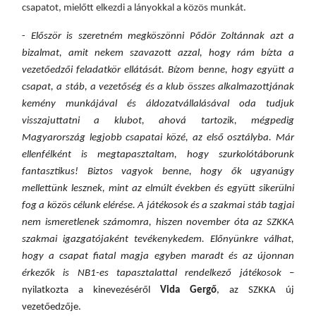
csapatot, mielőtt elkezdi a lányokkal a közös munkát.
-
Először is szeretném megköszönni Pődör Zoltánnak azt a
bizalmat, amit nekem szavazott azzal, hogy rám bízta a
vezetőedzői feladatkör ellátását. Bízom benne, hogy együtt a
csapat, a stáb, a vezetőség és a klub összes alkalmazottjának
kemény munkájával és áldozatvállalásával oda tudjuk
visszajuttatni a klubot, ahová tartozik, mégpedig
Magyarország legjobb csapatai közé, az első osztályba. Már
ellenfélként is megtapasztaltam, hogy szurkolótáborunk
fantasztikus! Biztos vagyok benne, hogy ők ugyanúgy
mellettünk lesznek, mint az elmúlt években és együtt sikerülni
fog a közös célunk elérése. A játékosok és a szakmai stáb tagjai
nem ismeretlenek számomra, hiszen november óta az SZKKA
szakmai igazgatójaként tevékenykedem. Előnyünkre válhat,
hogy a csapat fiatal magja egyben maradt és az újonnan
érkezők is NB1-es tapasztalattal rendelkező játékosok
–
nyilatkozta a kinevezéséről
Vida Gergő
, az SZKKA új
vezetőedzője.