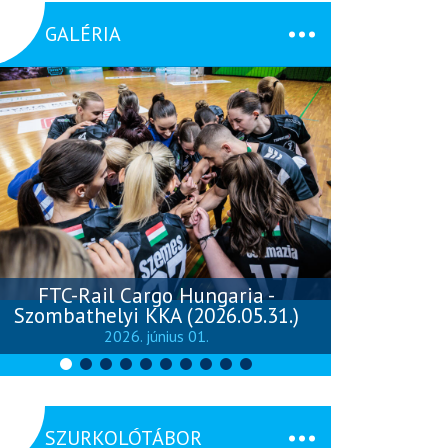
GALÉRIA
FTC-Rail Cargo Hungaria -
Szombathelyi KKA (2026.05.31.)
Szombathely
2026. június 01.
SZURKOLÓTÁBOR