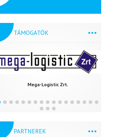
TÁMOGATÓK
Mega-Logistic Zrt.
FL
PARTNEREK