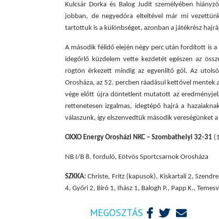
Kulcsár Dorka és Balog Judit személyében hiányzó
jobban, de negyedóra elteltével már mi vezettünk
tartottuk is a különbséget, azonban a játékrész hajrá
A második félidő elején négy perc után fordított is 
idegőrlő küzdelem vette kezdetét egészen az összec
rögtön érkezett mindig az egyenlítő gól.
Az utolsó
Orosháza, az 52. percben ráadásul kettővel mentek a 
vége előtt újra döntetlent mutatott az eredményjelz
rettenetesen izgalmas, idegtépő hajrá a hazaiakna
válaszunk, így elszenvedtük második vereségünket a
OXXO Energy Orosházi NKC – Szombathelyi 32-31
(
NB I/B 8. forduló, Eötvös Sportcsarnok Orosháza
SZKKA:
Christe, Fritz (kapusok), Kiskartali 2, Szendr
4, Győri 2, Biró 1, Ihász 1, Balogh P., Papp K., Temesv
MEGOSZTÁS