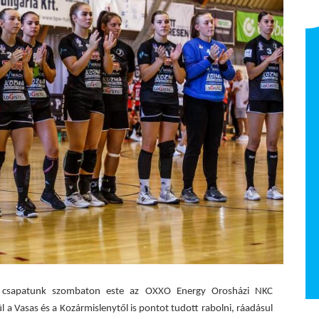
Pásztor Noémi
NB I Felnőtt 2025/26
t csapatunk szombaton este az OXXO Energy Orosházi NKC
 a Vasas és a Kozármislenytől is pontot tudott rabolni, ráadásul