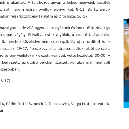
ink is akadtak. A találkozót ugyan a békés megyeiek kezdték
, sőt, három gólra növeltük előnyünket, 8-11. Bő tíz percig
jában felzárkózott egy találatra az Orosháza, 16-17.
a hazai gárda, de villámgyorsan reagáltunk és innentől kezdve egy
sapás végéig. Felváltva estek a gólok, a vezető találatainkra
 tíz perchez közeledve nem csak egalizált, újra fordított is az
hazaiak, 29-27. Persze egy pillanatra sem adtuk fel, öt perccel a
ő és egy végletekig kiélezett végjáték vette kezdetét, 30-30. A
k kedvezett, az utolsó percben szerzett góljukra már nem volt
 szezonban.
16-17)
Szombathelyi KKA - Alba Fehérvár
KC (2026.02.28.)
2026. március 01.
ei 4, Pődör R. 11, Szmolek 2, Tanaskovics, Varga N. 4, Horváth A.
ári.