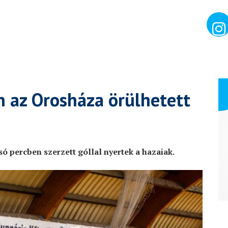
n az Orosháza örülhetett
ó percben szerzett góllal nyertek a hazaiak.