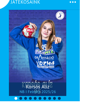
JÁTÉKOSAINK
Korsós Alíz
H
NB I Felnőtt 2025/26
NB