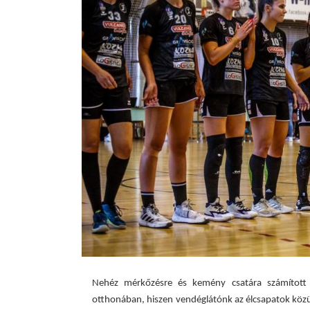
Nehéz mérkőzésre és kemény csatára számítot
otthonában, hiszen vendéglátónk az élcsapatok közül