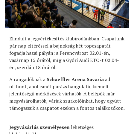
Elindult a jegyértékesítés klubirodánkban. Csapatunk
pár nap eltéréssel a bajnokság két topcsapatát
fogadja hazai pályán: a Ferencvárost 02.01-én,
vasárnap 15 órától, míg a Győri Audi ETO-t 02.04-
én, szerdán 18 órától.
A rangadóknak a
Schaeffler Arena Savaria
ad
otthont, ahol ismét parázs hangulatú, kiemelt
jelentőségű mérkőzések várhatók. A belépők már
megvásárolhatók, várjuk szurkolóinkat, hogy együtt
támogassuk a csapatot ezeken a fontos találkozókon.
Jegyvásárlás személyesen
lehetséges