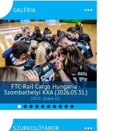
GALÉRIA
FTC-Rail Cargo Hungaria -
Szombathelyi KKA (2026.05.31.)
Szombathely
2026. június 01.
SZURKOLÓTÁBOR