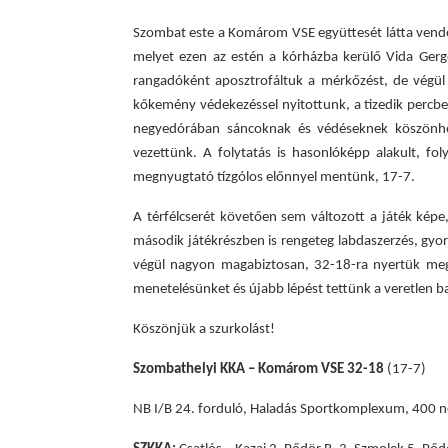
Szombat este a Komárom VSE együttesét látta vendég
melyet ezen az estén a kórházba kerülő Vida Gergő
rangadóként aposztrofáltuk a mérkőzést, de végül 
k
őkemény védekezés
sel nyitottunk
, a tizedik percb
negyedórában sáncoknak és védéseknek köszönhe
vezettünk. A folytatás is hasonlóképp alakult, f
megnyugtató tízgólos előnnyel mentünk, 17-7.
A térfélcserét követően
sem változott a játék képe
második játékrészben is rengeteg labdaszerzés, gyor
végül nagyon magabiztosan, 32-18-ra nyertük meg a
menetelésünket és újabb lépést tettünk a veretlen baj
Köszönjük a szurkolást!
Szombathelyi KKA – Komárom VSE 32-18
(17-7)
NB I/B 24. forduló, Haladás Sportkomplexum, 400 