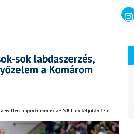
ok-sok labdaszerzés,
 győzelem a Komárom
veretlen bajnoki cím és az NB I-es feljutás felé.