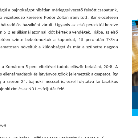
ül a bajnokságot hibátlan mérleggel vezető felnőtt csapatunk,
 vezetőedző kérésére Pődör Zoltán irányított.
Bár előzetesen
hátradőlős hazaiként zárult. Ugyanis az első percektől k
ezdve
en 5-2-es állásnál azonnal időt kértek a vendégek. Hiába, az első
tően szinte bebetonoztuk a kapunkat, 15 perc után 7-3-ra
olyamatosan növeltük a különbséget és már a szünetre nagyon
, a Komárom 5 perc elteltével tudott először betalálni, 20-8. A
s ellentámadások és látványos gólok jellemezték a csapatot, így
 szezon 24. bajnoki meccsét is, ezzel folytatva fantasztikus
Szombathelyi KKA - Alba Fehérvár
noki cím és az NB I-es feljutás felé.
KC (2026.02.28.)
2026. március 01.
néző