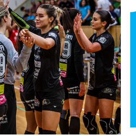
Vincze Tamás - erőnléti
edző
NB I Felnőtt 2025/26