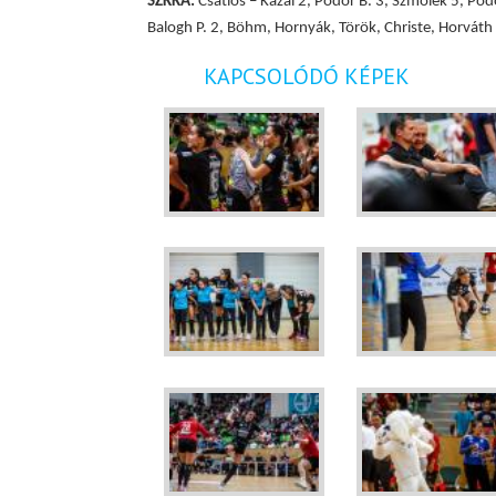
SZKKA:
Csatlós – Kazai 2, Pődör B. 3, Szmolek 5, Pődö
Balogh P. 2, Böhm, Hornyák, Török, Christe, Horváth
KAPCSOLÓDÓ KÉPEK