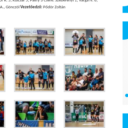
r R. 5, Kulcsár 5, Pálffy 3 Csere: Szeberényi 1, Varga N. 6,
 A., Gönczöl
Vezetőedző:
Pődör Zoltán
Gravitáció KFT.