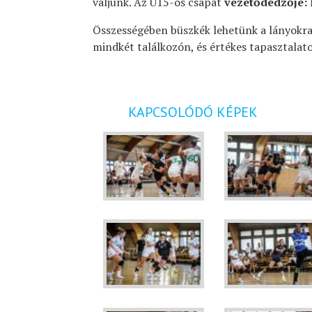
váljunk. Az U15-ös csapat
vezetődedzője:
Összességében büszkék lehetünk a lányokra,
mindkét találkozón, és értékes tapasztalat
KAPCSOLÓDÓ KÉPEK