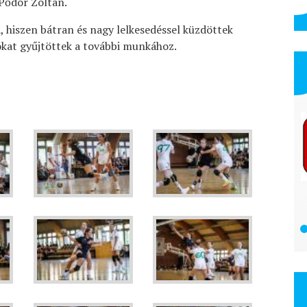
Pődör Zoltán.
 hiszen bátran és nagy lelkesedéssel küzdöttek
okat gyűjtöttek a további munkához.
PSP Energo Kft.