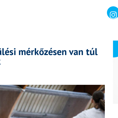
ülési mérkőzésen van túl
k