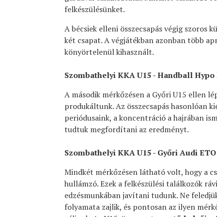
felkészülésünket.
A bécsiek elleni összecsapás végig szoros kü
két csapat. A végjátékban azonban több apr
könyörtelenül kihasznált.
Szombathelyi KKA U15 - Handball Hypo
A második mérkőzésen a Győri U15 ellen lép
produkáltunk. Az összecsapás hasonlóan kié
periódusaink, a koncentráció a hajrában i
tudtuk megfordítani az eredményt.
Szombathelyi KKA U15 - Győri Audi ETO
Mindkét mérkőzésen látható volt, hogy a cs
hullámzó. Ezek a felkészülési találkozók ráv
edzésmunkában javítani tudunk. Ne feledjük,
folyamata zajlik, és pontosan az ilyen mér