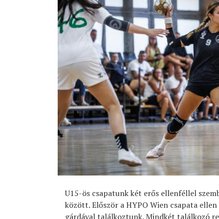
U15-ös csapatunk két erős ellenféllel szemb
között. Először a HYPO Wien csapata ellen 
gárdával találkoztunk. Mindkét találkozó re