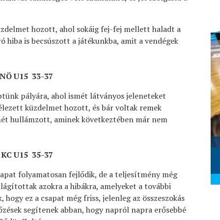
zdelmet hozott, ahol sokáig fej-fej mellett haladt a
ó hiba is becsúszott a játékunkba, amit a vendégek
 NÖ U15 33-37
tünk pályára, ahol ismét látványos jeleneteket
lezett küzdelmet hozott, és bár voltak remek
smét hullámzott, aminek következtében már nem
Szombathelyi KKA - Alba Fehérvár
KC (2026.02.28.)
 KC U15 35-37
2026. március 01.
apat folyamatosan fejlődik, de a teljesítmény még
ilágítottak azokra a hibákra, amelyeket a további
 hogy ez a csapat még friss, jelenleg az összeszokás
kőzések segítenek abban, hogy napról napra erősebbé