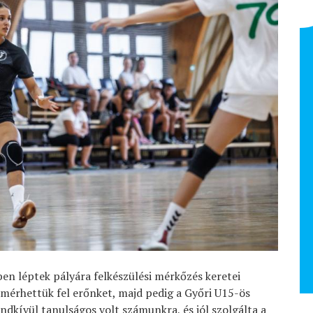
Lengyák György -
atlétika mesteredző
NB I Felnőtt 2025/26
en léptek pályára felkészülési mérkőzés keretei
mérhettük fel erőnket, majd pedig a Győri U15-ös
ndkívül tanulságos volt számunkra, és jól szolgálta a