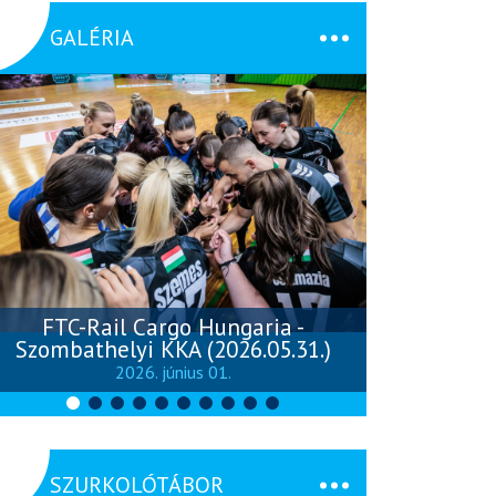
GALÉRIA
FTC-Rail Cargo Hungaria -
Szombathelyi KKA (2026.05.31.)
Szombathely
2026. június 01.
SZURKOLÓTÁBOR