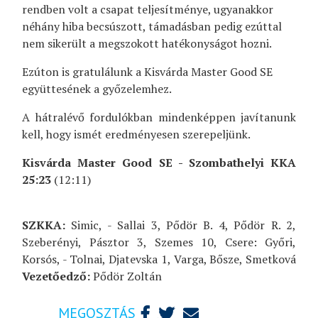
rendben volt a csapat teljesítménye, ugyanakkor
néhány hiba becsúszott, támadásban pedig ezúttal
nem sikerült a megszokott hatékonyságot hozni.
Ezúton is gratulálunk a Kisvárda Master Good SE
együttesének a győzelemhez.
A hátralévő fordulókban mindenképpen javítanunk
kell, hogy ismét eredményesen szerepeljünk.
Kisvárda Master Good SE - Szombathelyi KKA
25:23
(12:11)
SZKKA:
Simic, - Sallai 3, Pődör B. 4, Pődör R. 2,
Szeberényi, Pásztor 3, Szemes 10, Csere: Győri,
Korsós, - Tolnai, Djatevska 1, Varga, Bősze, Smetková
Vezetőedző:
Pődör Zoltán
MEGOSZTÁS