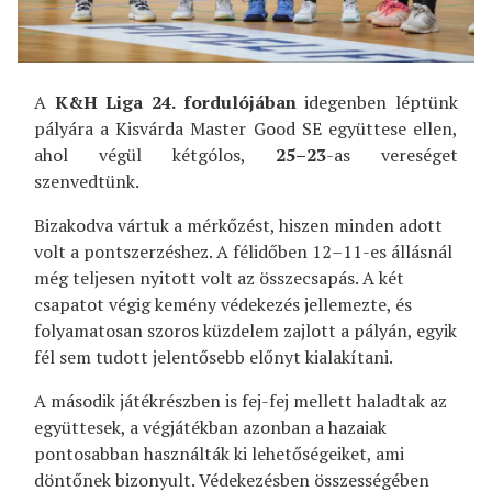
A
K&H Liga 24. fordulójában
idegenben léptünk
pályára a Kisvárda Master Good SE együttese ellen,
ahol végül kétgólos,
25–23
-as vereséget
szenvedtünk.
Bizakodva vártuk a mérkőzést, hiszen minden adott
volt a pontszerzéshez. A félidőben 12–11-es állásnál
még teljesen nyitott volt az összecsapás. A két
csapatot végig kemény védekezés jellemezte, és
folyamatosan szoros küzdelem zajlott a pályán, egyik
fél sem tudott jelentősebb előnyt kialakítani.
A második játékrészben is fej-fej mellett haladtak az
együttesek, a végjátékban azonban a hazaiak
pontosabban használták ki lehetőségeiket, ami
döntőnek bizonyult. Védekezésben összességében