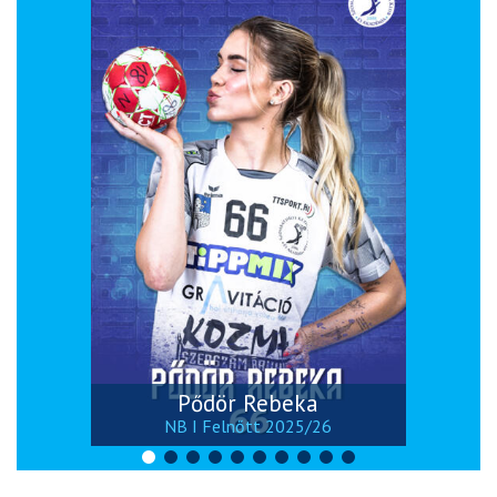
Pődör Rebeka
NB I Felnőtt 2025/26