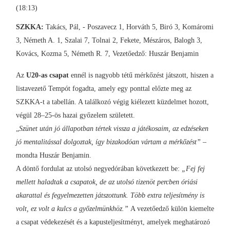
(18:13)
SZKKA:
Takács, Pál, - Poszavecz 1, Horváth 5, Biró 3, Komáromi
3, Németh A. 1, Szalai 7, Tolnai 2, Fekete, Mészáros, Balogh 3,
Kovács, Kozma 5, Németh R. 7, Vezetőedző: Huszár Benjamin
Az
U20-as csapat
ennél is nagyobb tétű mérkőzést játszott, hiszen a
listavezető Tempót fogadta, amely egy ponttal előzte meg az
SZKKA-t a tabellán. A találkozó végig kiélezett küzdelmet hozott,
végül 28–25-ös hazai győzelem született.
„
Szünet után jó állapotban tértek vissza a játékosaim, az edzéseken
jó mentalitással dolgoztak, így bizakodóan vártam a mérkőzést”
–
mondta Huszár Benjamin.
A döntő fordulat az utolsó negyedórában következett be:
„Fej fej
mellett haladtak a csapatok, de az utolsó tizenöt percben óriási
akarattal és fegyelmezetten játszottunk. Több extra teljesítmény is
volt, ez volt a kulcs a győzelmünkhöz.”
A vezetőedző külön kiemelte
a csapat védekezését és a kapusteljesítményt, amelyek meghatározó