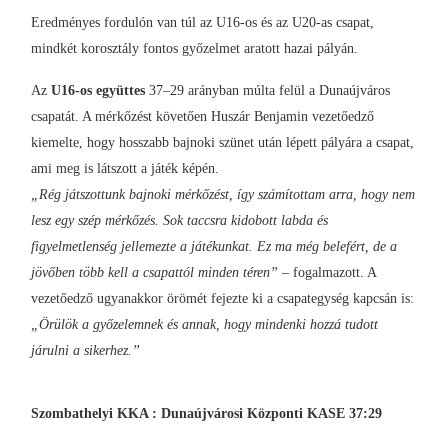
Eredményes fordulón van túl az U16-os és az U20-as csapat,
mindkét korosztály fontos győzelmet aratott hazai pályán.
Az
U16-os együttes
37–29 arányban múlta felül a Dunaújváros
csapatát. A mérkőzést követően Huszár Benjamin vezetőedző
kiemelte, hogy hosszabb bajnoki szünet után lépett pályára a csapat,
ami meg is látszott a játék képén.
„Rég játszottunk bajnoki mérkőzést, így számítottam arra, hogy nem
lesz egy szép mérkőzés. Sok taccsra kidobott labda és
figyelmetlenség jellemezte a játékunkat. Ez ma még belefért, de a
jövőben több kell a csapattól minden téren”
– fogalmazott. A
vezetőedző ugyanakkor örömét fejezte ki a csapategység kapcsán is:
„Örülök a győzelemnek és annak, hogy mindenki hozzá tudott
járulni a sikerhez.”
Szombathelyi KKA : Dunaújvárosi Központi KASE 37:29