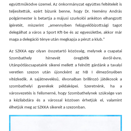
együttműködve üzemel. Az önkormányzat együttes feltételeit is
teljesítettük, ezért bízunk benne, hogy Dr. Nemény András
polgármester is betartja a májusi szurkolói ankéton elhangzott
ígéretét, miszerint „amennyiben felügyelőbizottsági tagot
delegálhat a város a Sport Kft-be és az egyesületbe, akkor már
maga a delegáció ténye után megkapja a pénzt a klub.”
Az SZKKA
egy olyan
összetartó közösség,
melynek a csapatai
Szombathely hírnevét öregbítik évről-évre.
Utánpótláscsapataink sikerei mellett a felnőtt gárdánk a tavalyi
veretlen szezon után újoncként az NB I élmezőnyében
vitézkedik. A sajátnevelésű, élvonalban brillírozó játékosok a
szombathelyi gyerekek példaképei. Szeretnénk, ha a
városvezetés is felismerné, hogy Szombathelynek szüksége van
a kézilabdára és a várossal közösen érhetjük el, valamint
élhetjük meg az SZKKA sikereit a szezonban.