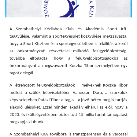
A Szombathelyi Kézilabda Klub és Akadémia Sport Kft.
t
aggyűlése, valamint a sportegyesület k
öz
gyűlése megszavazta,
hogy a Sport Kft.-ben és a sportegyesületben is felállításra kerül
az önkormányzati részvétellel működő felügyelőbizottság,
továbbá elfogadta, hogy a felügyelőbizottságokba az
önkormányzat a megszavazott Koczka Tibor személyében egy
tagot delegál.
A létrehozott felügyelőbizottságok – melyeknek Koczka Tibor
mellett a szülők képviseletében Vanesson Dóra, a szurkolók
képviseletében Pataki Tibor a tagja – a jövő héten meg is tartják
alakuló ülésüket. Ezzel minden akadály elhárul az elől, hogy a
2023. évi költségvetésben biztosított 15 millió forint támogatást
megkapja klubunk.
A Szombathelyi KKA továbbra is transzparensen és a várossal