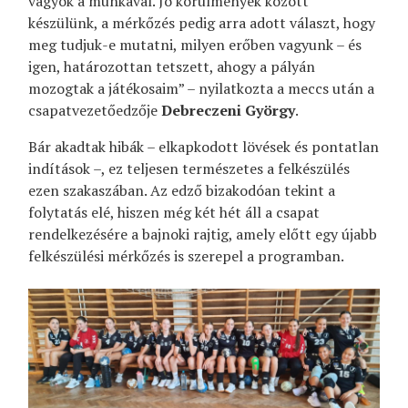
vagyok a munkával. Jó körülmények között
készülünk, a mérkőzés pedig arra adott választ, hogy
meg tudjuk-e mutatni, milyen erőben vagyunk – és
igen, határozottan tetszett, ahogy a pályán
mozogtak a játékosaim” – nyilatkozta a meccs után a
csapatvezetőedzője
Debreczeni György
.
Bár akadtak hibák – elkapkodott lövések és pontatlan
indítások –, ez teljesen természetes a felkészülés
ezen szakaszában. Az edző bizakodóan tekint a
folytatás elé, hiszen még két hét áll a csapat
rendelkezésére a bajnoki rajtig, amely előtt egy újabb
felkészülési mérkőzés is szerepel a programban.