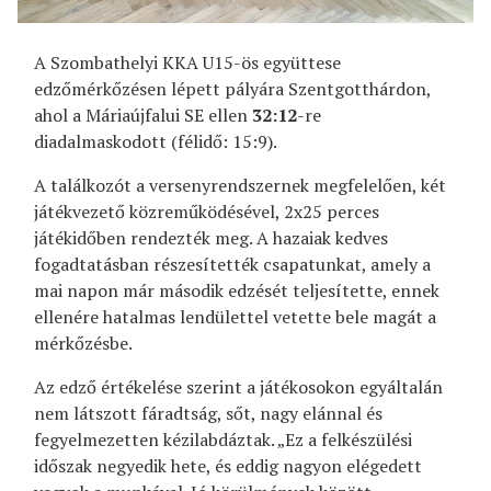
A Szombathelyi KKA U15-ös együttese
edzőmérkőzésen lépett pályára Szentgotthárdon,
ahol a Máriaújfalui SE ellen
32:12
-re
diadalmaskodott (félidő: 15:9).
A találkozót a versenyrendszernek megfelelően, két
játékvezető közreműködésével, 2x25 perces
játékidőben rendezték meg. A hazaiak kedves
fogadtatásban részesítették csapatunkat, amely a
mai napon már második edzését teljesítette, ennek
ellenére hatalmas lendülettel vetette bele magát a
mérkőzésbe.
Az edző értékelése szerint a játékosokon egyáltalán
nem látszott fáradtság, sőt, nagy elánnal és
fegyelmezetten kézilabdáztak. „Ez a felkészülési
időszak negyedik hete, és eddig nagyon elégedett