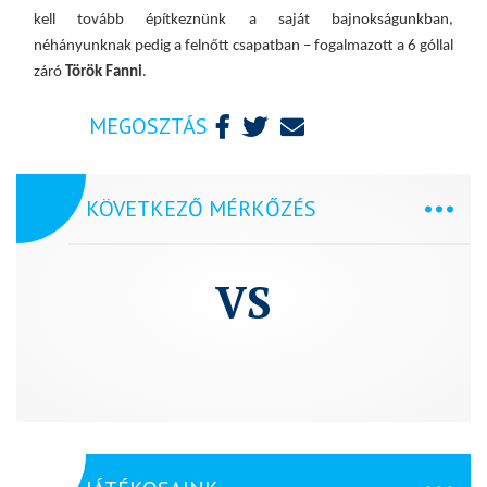
kell tovább építkeznünk a saját bajnokságunkban,
néhányunknak pedig a felnőtt csapatban – fogalmazott a 6 góllal
záró
Török Fanni
.
MEGOSZTÁS
KÖVETKEZŐ MÉRKŐZÉS
VS