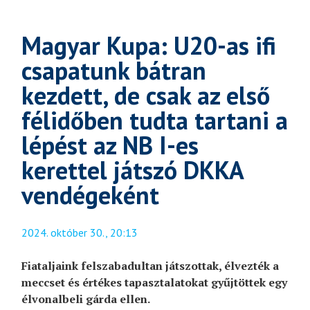
Magyar Kupa: U20-as ifi
csapatunk bátran
kezdett, de csak az első
félidőben tudta tartani a
lépést az NB I-es
kerettel játszó DKKA
vendégeként
2024. október 30., 20:13
Fiataljaink felszabadultan játszottak, élvezték a
meccset és értékes tapasztalatokat gyűjtöttek egy
élvonalbeli gárda ellen.