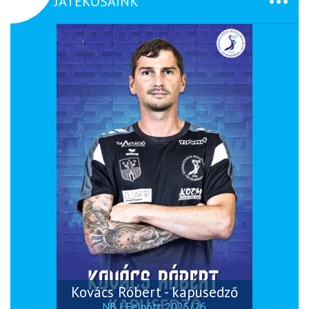
JÁTÉKOSAINK
Kovács Róbert - kapusedző
NB I Felnőtt 2025/26