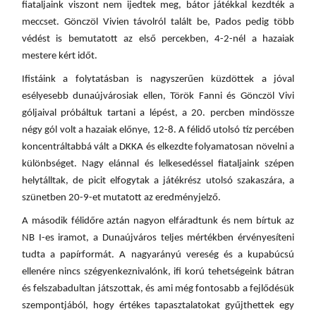
fiataljaink viszont nem ijedtek meg, bátor játékkal kezdték a
meccset. Gönczöl Vivien távolról talált be, Pados pedig több
védést is bemutatott az első percekben, 4-2-nél a hazaiak
mestere kért időt.
Ifistáink a folytatásban is nagyszerűen küzdöttek a jóval
esélyesebb dunaújvárosiak ellen, Török Fanni é
s
Gönczöl Vivi
góljaival próbáltuk tartani a lépést, a 20. percben mindössze
négy gól volt a hazaiak előnye, 12-8. A félidő utolsó tíz percében
koncentráltabbá vált a DKKA és elkezdte folyamatosan növelni a
különbséget. Nagy elánnal és lelkesedéssel
f
iataljaink
szépen
helytálltak, de
picit elfogytak a játékrész utolsó szakaszára, a
szünetben 20-9-et mutatott az eredményjelző.
A második félidőre aztán nagyon elfáradtunk és nem bírtuk az
NB I-es iramot, a Dunaújváros teljes mértékben érvényesíteni
tudta a papírformát. A nagyarányú vereség és a kupabúcsú
ellenére nincs szégyenkeznivalónk, ifi korú tehetségeink bátran
és felszabadultan játszottak, és ami még fontosabb a fejlődésük
szempontjából, hogy értékes tapasztalatokat gyűjthettek egy