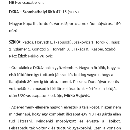
NB I-es csapat ellen.
DKKA – Szombathelyi KKA 47-15
(20-9)
Magyar Kupa III. forduló, Városi Sportcsarnok Dunaújváros, 150
néző
SZKKA:
Pados, Horváth L. (kapusok), Szákovics 1, Török 6, Ihász
2, Szlámer 1, Gönczöl 5, Horváth Lu., Takács K., Kasper, Szabó-
Rácz
Edző:
Mirko Vujovic
- Gratulálok a DKKA-nak a győzelemhez. Nagyon örülök, hogy az
első félidőben így tudtunk játszani és boldog vagyok, hogy a
fiataljaink 30 percig bírták az iramot. Persze a Dunaújváros erős
volt nekünk, a második félidőre elfáradtunk – értékelt a lefújás
után U20-as csapatunk edzője,
Mirko Vujovic
.
- Az eredmény ellenére nagyon élveztük a találkozót, hiszen nem
mindennapi, hogy egy komplett ificsapat egy NB I-es gárda ellen
tud játszani. Mindenki mosolygott és élvezte a játékot.
Felszabadultak voltunk és tudtunk gyakorolni. Ezen a vonalon