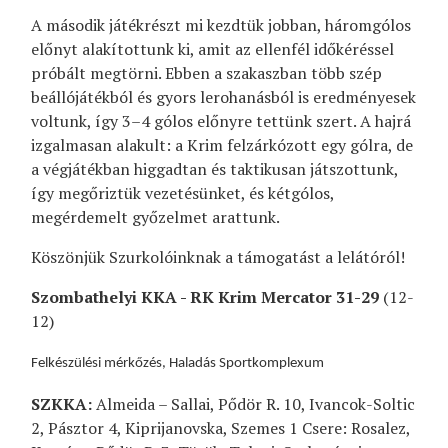
A második játékrészt mi kezdtük jobban, háromgólos
előnyt alakítottunk ki, amit az ellenfél időkéréssel
próbált megtörni. Ebben a szakaszban több szép
beállójátékból és gyors lerohanásból is eredményesek
voltunk, így 3–4 gólos előnyre tettünk szert. A hajrá
izgalmasan alakult: a Krim felzárkózott egy gólra, de
a végjátékban higgadtan és taktikusan játszottunk,
így megőriztük vezetésünket, és kétgólos,
megérdemelt győzelmet arattunk.
Köszönjük Szurkolóinknak a támogatást a lelátóról!
Szombathelyi KKA - RK Krim Mercator 31-29
(12-
12)
Felkészülési mérkőzés, Haladás Sportkomplexum
SZKKA:
Almeida – Sallai, Pődör R. 10, Ivancok-Soltic
2, Pásztor 4, Kiprijanovska, Szemes 1 Csere: Rosalez,