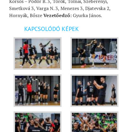
Korsós – Pődör B. 3, Török, Tolnai, Szeberényi,
Smetková 3, Varga N. 3, Menezes 3, Djatevska 2,
Hornyák, Bősze
Vezetőedző:
Gyurka János.
KAPCSOLÓDÓ KÉPEK