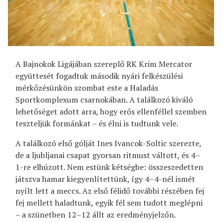
A Bajnokok Ligájában szereplő RK Krim Mercator
együttesét fogadtuk második nyári felkészülési
mérkőzésünkön szombat este a Haladás
Sportkomplexum csarnokában. A találkozó kiváló
lehetőséget adott arra, hogy erős ellenféllel szemben
teszteljük formánkat – és élni is tudtunk vele.
A találkozó első gólját Ines Ivancok-Soltic szerezte,
de a ljubljanai csapat gyorsan ritmust váltott, és 4–
1-re elhúzott. Nem estünk kétségbe: összeszedetten
játszva hamar kiegyenlítettünk, így 4–4-nél ismét
nyílt lett a meccs. Az első félidő további részében fej
fej mellett haladtunk, egyik fél sem tudott meglépni
– a szünetben 12–12 állt az eredményjelzőn.