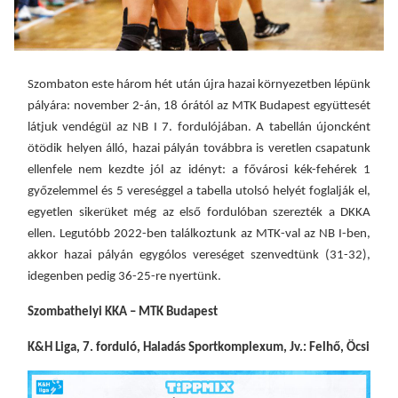
Szombaton este három hét után újra hazai környezetben lépünk
pályára: november 2-án, 18 órától az MTK Budapest együttesét
látjuk vendégül az NB I 7. fordulójában. A tabellán újoncként
ötödik helyen álló, hazai pályán továbbra is veretlen csapatunk
ellenfele nem kezdte jól az idényt: a fővárosi kék-fehérek 1
győzelemmel és 5 vereséggel a tabella utolsó helyét foglalják el,
egyetlen sikerüket még az első fordulóban szerezték a DKKA
ellen. Legutóbb 2022-ben találkoztunk az MTK-val az NB I-ben,
akkor hazai pályán egygólos vereséget szenvedtünk (31-32),
idegenben pedig 36-25-re nyertünk.
Szombathelyi KKA – MTK Budapest
K&H Liga, 7. forduló, Haladás Sportkomplexum, Jv.: Felhő, Öcsi