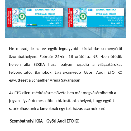
Ne maradj le az év egyik legnagyobb kézilabda-eseményéről
Szombathelyen! Február 25-én, 18 órától az NB I-ben ötödik
helyen álló SZKKA hazai pályán fogadja a világsztárokat
felvonultató, Bajnokok Ligája-címvédő Győri Audi ETO KC
együttesét a Schaeffler Aréna Savariában.
Az ETO elleni mérkőzésre elővételben már megvásárolhatók a
jegyek, így érdemes időben biztosítani a helyed, hogy együtt
szurkolhassunk a lányoknak egy telt házas csarnokban!
Szombathelyi KKA – Győri Audi ETO KC