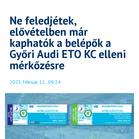
Ne feledjétek,
elővételben már
kaphatók a belépők a
Győri Audi ETO KC elleni
mérkőzésre
2025. február 12., 09:24