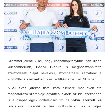
Örömmel jelentjük be, hogy csapatkapitányunk után újabb
kulcsemberünk,
Pődör Blanka
is meghosszabbította
szerződését! Saját nevelésű, szombathelyi irányítónk a
2025/26-os szezonban
is az SZKKA-t erősíti az NB I-ben.
A
21 éves
játékos fiatal kora ellenére már évek óta
meghatározó szereplője együttesünknek. Az idei szezonban
is a csapat egyik gólfelelőse:
22 bajnokin szerzett 74
találatával
második a házi góllövőlistán, és a teljes