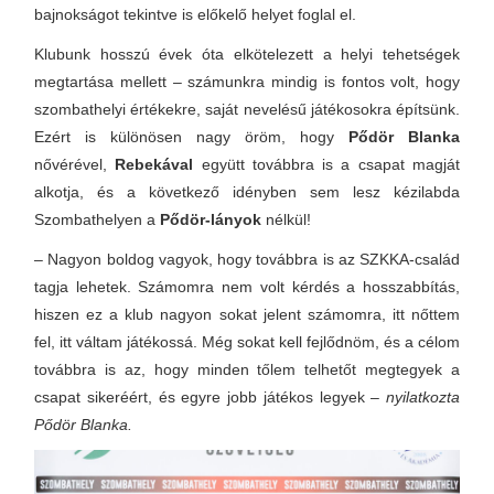
bajnokságot tekintve is előkelő helyet foglal el.
Klubunk hosszú évek óta elkötelezett a helyi tehetségek
megtartása mellett – számunkra mindig is fontos volt, hogy
szombathelyi értékekre, saját nevelésű játékosokra építsünk.
Ezért is különösen nagy öröm, hogy
Pődör Blanka
nővérével,
Rebekával
együtt továbbra is a csapat magját
alkotja, és a következő idényben sem lesz kézilabda
Szombathelyen a
Pődör-lányok
nélkül!
– Nagyon boldog vagyok, hogy továbbra is az SZKKA-család
tagja lehetek. Számomra nem volt kérdés a hosszabbítás,
hiszen ez a klub nagyon sokat jelent számomra, itt nőttem
fel, itt váltam játékossá. Még sokat kell fejlődnöm, és a célom
továbbra is az, hogy minden tőlem telhetőt megtegyek a
csapat sikeréért, és egyre jobb játékos legyek –
nyilatkozta
Pődör Blanka.