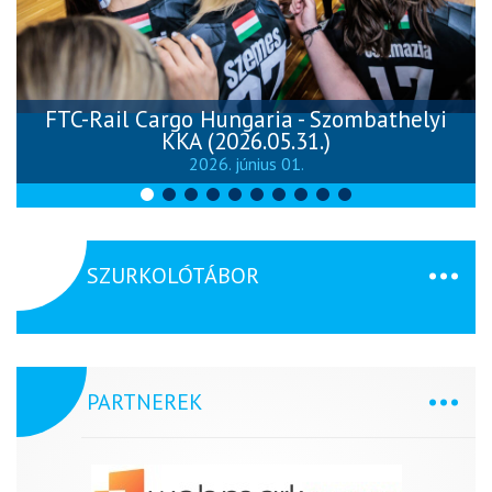
FTC-Rail Cargo Hungaria - Szombathelyi
KKA (2026.05.31.)
2026. június 01.
SZURKOLÓTÁBOR
PARTNEREK