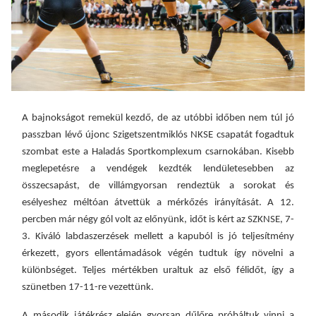
A bajnokságot remekül kezdő, de az utóbbi időben nem túl jó
passzban lévő újonc Szigetszentmiklós NKSE csapatát fogadtuk
szombat este a Haladás Sportkomplexum csarnokában. Kisebb
meglepetésre a vendégek kezdték lendületesebben az
összecsapást, de villámgyorsan rendeztük a sorokat és
esélyeshez méltóan átvettük a mérkőzés irányítását. A 12.
percben már négy gól volt az előnyünk, időt is kért az SZKNSE, 7-
3. Kiváló labdaszerzések mellett a kapuból is jó teljesítmény
érkezett, gyors ellentámadások végén tudtuk így növelni a
különbséget. Teljes mértékben uraltuk az első félidőt, így a
szünetben 17-11-re vezettünk.
A második játékrész elején gyorsan dűlőre próbáltuk vinni a