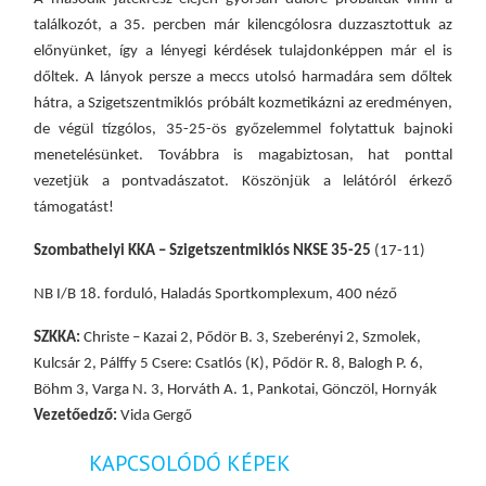
találkozót, a 35. percben már kilencgólosra duzzasztottuk az
előnyünket, így a lényegi kérdések tulajdonképpen már el is
dőltek. A lányok persze a meccs utolsó harmadára sem dőltek
hátra, a Szigetszentmiklós próbált kozmetikázni az eredményen,
de végül tízgólos, 35-25-ös győzelemmel folytattuk bajnoki
menetelésünket. Továbbra is magabiztosan, hat ponttal
vezetjük a pontvadászatot. Köszönjük a lelátóról érkező
támogatást!
Szombathelyi KKA – Szigetszentmiklós NKSE 35-25
(17-11)
NB I/B 18. forduló, Haladás Sportkomplexum, 400 néző
SZKKA:
Christe – Kazai 2, Pődör B. 3, Szeberényi 2, Szmolek,
Kulcsár 2, Pálffy 5 Csere: Csatlós (K), Pődör R. 8, Balogh P. 6,
Böhm 3, Varga N. 3, Horváth A. 1, Pankotai, Gönczöl, Hornyák
Vezetőedző:
Vida Gergő
KAPCSOLÓDÓ KÉPEK