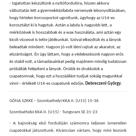
- Izgatottan készültünk a nyitófordulóra, hiszen akkora
változtatás lett a gyermekkézilabda versenyek lebonyolításában,
hogy hirtelen korcsoportot ugrottunk, úgyhogy az U14-es
korosztályt ki is hagytuk. Aztán a labda is nagyobb lett, a
mérkőzések is hosszabbak és a wax használata, ami aztán egy
kicsit viccessé is tette játékunkat. Szóval elkezdtük és a lányok
beleadtak mindent. Nagyon jó volt látni rajtuk az akaratot, az
elszántságot. Én úgy láttam, hogy a védekezésünk nagyon erős
és stabil volt, a támadásainkat pedig majdnem mindig tudatosan
próbálták felépíteni a lányok. Örülök és drukkolok a
csapatomnak, hogy ezt a hozzáállást tudjuk sokáig magunkkal
vinni – értékelt U14-es csapatunk edzője,
Debreczeni György
.
GÓNA SZKKE – Szombathelyi KKA II. (U15) 15-36
Szombathelyi KKA II. (U15) - Tungsram SE 31-23
- A bajnokság első fordulóján számomra teljesen ismeretlen
csapatokkal játszottunk. Kíváncsian vártam, hogy mire leszünk