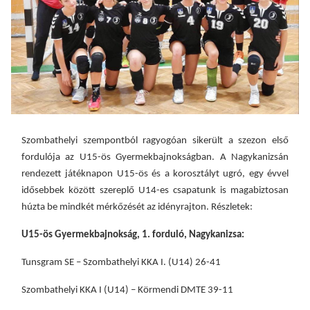
Szombathelyi szempontból ragyogóan sikerült a szezon első
fordulója az U15-ös Gyermekbajnokságban. A Nagykanizsán
rendezett játéknapon U15-ös és a korosztályt ugró, egy évvel
idősebbek között szereplő U14-es csapatunk is magabiztosan
húzta be
mindkét
mérkőzését az idényrajton. Részletek:
U15-ös Gyermekbajnokság, 1. forduló, Nagykanizsa:
Tunsgram SE – Szombathelyi KKA I. (U14) 26-41
Szombathelyi KKA I (U14) – Körmendi DMTE 39-11