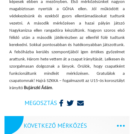
képesek ebben a mezőnyben. Első mérkőzésünket nagyon
magabiztosan nyertük a GÓNA ellen. Jól működött a
védekezésünk és ezekből gyors ellentámadásokat tudtunk
vezetni. A második mérkőzésen a hazai pályán játszó
Nagykanizsa ellen rangadóra készültünk. Nagyon szoros első
félidő után a második játékrészben az ellenfél fülé tudtunk
kerekedni. Sokkal pontosabban és hatékonyabban játszottunk.
A felsőházba kerülés szempontjából igen értékes győzelmet
arattunk. Három hete vettem át a csapat irányítását. Lelkesen és
szorgalmasan dolgoznak a lányok. Örülök, hogy csapatként
funkcionáltunk mindkét mérkőzésen. Gratulálok a
csapatomnak! Hajrá SZKKA – fogalmazott az U15-ös korosztályt
irányító
Bujárszki Ádám
.
MEGOSZTÁS
KÖVETKEZŐ MÉRKŐZÉS