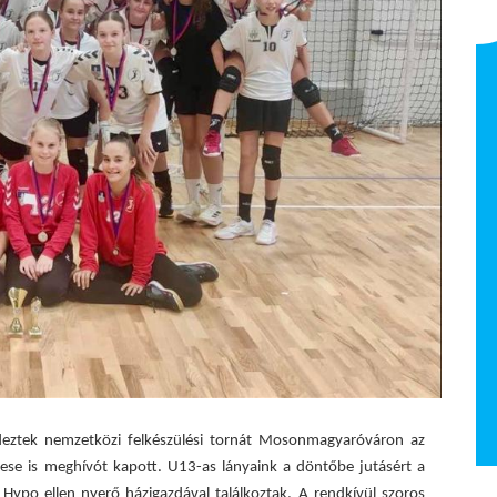
Bősze Olívia
NB I Felnőtt 2025/26
ndeztek nemzetközi felkészülési tornát Mosonmagyaróváron az
ese is meghívót kapott. U13-as lányaink a döntőbe jutásért a
k Hypo ellen nyerő házigazdával találkoztak. A rendkívül szoros