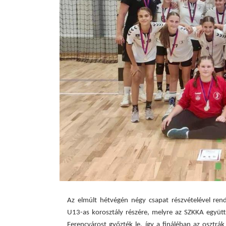
Az elmúlt hétvégén négy csapat részvételével re
U13-as korosztály részére, melyre az SZKKA együtt
Ferencvárost győzték le, így a fináléban az osztrá