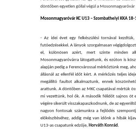
döntőben egyetlen góllal végül a Mosonmagyaróvár n
Mosonmagyaróvár KC U13 – Szombathelyi KKA 18-
- Az idei évet egy felkészülési tornával kezdtü
futóedzésekkel. A lányok szorgalmasan végigdolgozt
el, különösen azért, mert szinte minden a
Mosonmagyaróvár
ra
látogattunk, és ezúton is kösz
alapján pedig a Ferencvárossal mérkőztünk meg, ahol
állásnál az ellenfél időt kért. A mérkőzés teljes id
megállító faultot alkalmaztunk, ennek köszönhető
arattunk. A döntőben az MKC csapatával mértük össz
mi vezettünk, hol ők. A második félidőt sajnos öt 
végére sikerült visszakapaszkodnunk, de az egyenlítő
nagyon fontosak számunkra a fejlődés szempontjá
előkészítéséhez,
addig még van időnk a hibák kijav
U13-as csapatunk edzője,
Horváth Konrád
.