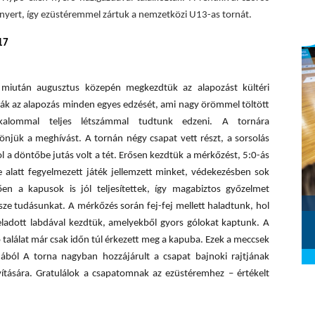
yert, így ezüstéremmel zártuk a nemzetközi U13-as tornát.
17
k, miután augusztus közepén megkezdtük az alapozást kültéri
ák az alapozás minden egyes edzését, ami nagy örömmel töltött
lkalommal teljes létszámmal tudtunk edzeni. A
tornára
önjük a meghívást. A tornán négy csapat vett részt, a sorsolás
 a döntőbe jutás volt a tét. Erősen kezdtük a mérkőzést, 5:0-
á
s
eje alatt fegyelmezett játék jellemzett minket, védekezésben sok
en a kapusok is jól teljesítettek, így magabiztos győzelmet
Szombathelyi KKA - Alba Fehérvár
e tudásunkat. A mérkőzés során fej-fej mellett haladtunk, hol
KC (2026.02.28.)
eladott labdával kezdtük, amelyekből gyors gólokat kaptunk. A
2026. március 01.
 találat már csak időn túl érkezett meg a kapuba. Ezek a meccsek
ból A torna nagyban hozzájárult a csapat bajnoki rajtjának
ítására.
G
ratulálok a csapatomnak az ezüstéremhez –
értékelt