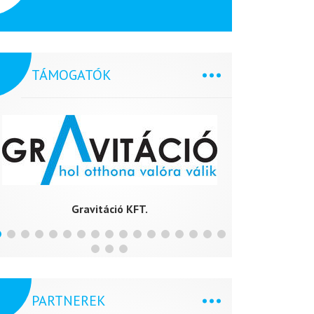
TÁMOGATÓK
Gravitáció KFT.
H
PARTNEREK