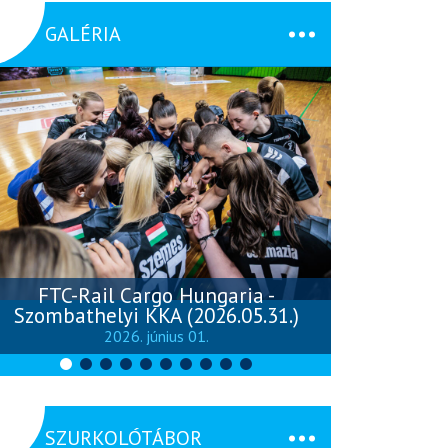
GALÉRIA
FTC-Rail Cargo Hungaria -
Szombathelyi KKA (2026.05.31.)
Szombathely
2026. június 01.
SZURKOLÓTÁBOR