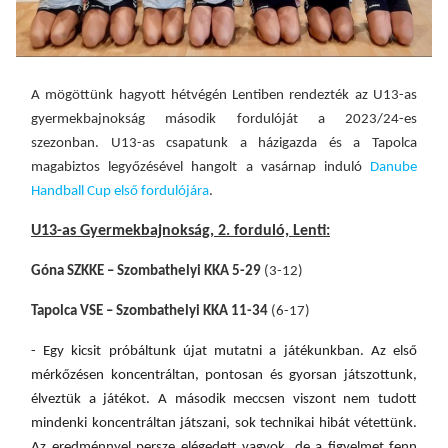
A mögöttünk hagyott hétvégén Lentiben rendezték az U13-as
gyermekbajnokság második fordulóját a 2023/24-es
szezonban. U13-as csapatunk a
házigazda és a Tapolca
magabiztos legyőzésével hangolt a vasárnap induló
Danube
Handball Cup első fordulójára
.
U13-as Gyermekbajnokság, 2. forduló, Lenti:
Góna SZKKE – Szombathelyi KKA 5-29
(3-12)
Tapolca VSE – Szombathelyi KKA 11-34
(6-17)
- Egy kicsit próbáltunk újat mutatni a játékunkba
n.
Az első
mérkőzésen koncentráltan, pontosan és gyorsan játszottunk,
é
lveztük a játékot. A második meccsen viszont nem tudott
mindenki koncentráltan játszani,
s
ok technikai hibát vétettünk.
A
z
eredménnyel persze elégedett vagyok, de a figyelmet fenn