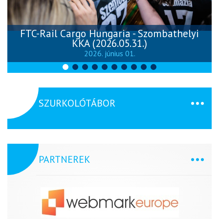
FTC-Rail Cargo Hungaria - Szombathelyi
KKA (2026.05.31.)
2026. június 01.
SZURKOLÓTÁBOR
PARTNEREK