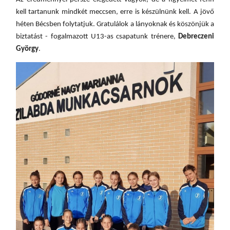
kell tartanunk mindkét meccsen,
e
rre is készülnünk kell. A jövő
héten Bécsben folytatjuk. Gratulálok a lányoknak
és
k
öszönjük a
biztatást -
fogalmazott U13-as csapatunk trénere,
Debreczeni
György
.