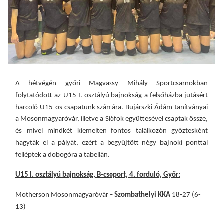
A hétvégén győri Magvassy Mihály Sportcsarnokban
folytatódott az U15 I. osztályú bajnokság a felsőházba jutásért
harcoló U15-ös csapatunk számára. Bujárszki Ádám tanítványai
a Mosonmagyaróvár, illetve a Siófok együttesével csaptak össze,
és mivel mindkét kiemelten fontos találkozón győztesként
hagyták el a pályát, ezért a begyűjtött négy bajnoki ponttal
felléptek a dobogóra a tabellán.
U15 I. osztályú bajnokság, B-csoport, 4. forduló, Győr:
Motherson Mosonmagyaróvár –
Szombathelyi KKA
18-27 (6-
13)