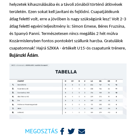
helyzetek kihasználásába és a távoli zónából történő átlövések
területén. Ezen sokat kell javítani és fejlődni. Csapatjátékunk
átlag feletti volt, erre a jövőben is nagy szükségünk lesz! Volt 2-3
átlag feletti egyéni teljesítmény
is:
Simon Emese, Béres Fruzsina,
és
Spanyó Panni.
Természetesen nincs megállás 2 hét múlva
Kozármislenyben fontos pontokér
t
szállunk harcba. Gratulálok
csapatomnak! Hajrá SZKKA -
értékelt U15-ös csapatunk trénere,
Bujárszki Ádám
.
MEGOSZTÁS