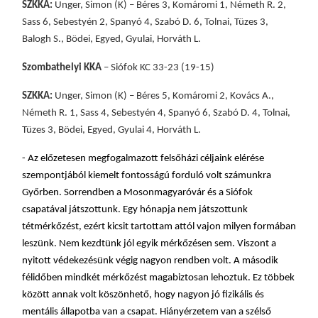
SZKKA:
Unger, Simon (K) – Béres 3, Komáromi 1, Németh R. 2,
Sass 6, Sebestyén 2, Spanyó 4, Szabó D. 6, Tolnai, Tüzes 3,
Balogh S., Bödei, Egyed, Gyulai, Horváth L.
Szombathelyi KKA
– Siófok KC 33-23 (19-15)
SZKKA:
Unger, Simon (K) – Béres 5, Komáromi 2, Kovács A.,
Németh R. 1, Sass 4, Sebestyén 4, Spanyó 6, Szabó D. 4, Tolnai,
Tüzes 3, Bödei, Egyed, Gyulai 4, Horváth L.
- Az előzetesen megfogalmazott felsőházi céljaink elérése
szempontjából kiemelt fontosságú forduló volt számunkra
Győrben. Sorrendben a Mosonmagyaróvár és a Siófok
csapatával játszottunk. Egy hónapja nem játszottunk
tétmérkőzést, ezért kicsit tartottam attól vajon milyen formában
leszünk. Nem kezdtünk jól egyik mérkőzésen sem. Viszont a
nyitott védekezésünk végig nagyon rendben volt. A második
félidőben mindkét mérkőzést magabiztosan lehoztuk. Ez többek
között annak volt köszönhető, hogy nagyon jó fizikális és
mentális állapotba van a csapat. Hiányérzetem van a szélső