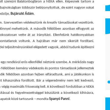
ll szerezni Balatonbogláron a NEKA ellen. Képesnek tartom a
 bajnokságban többször bebizonyítottuk, de ezért nagyon sokat
 edzője,
Bujárszki Ádám
.
en. Szervezetten védekeztünk és kreatív támadásokat vezettünk.
 előnnyel mehettünk. A második félidőben azonban elfogyott az
kozatosan vette át az irányítást. Ellenfelünk hatékonyabban
pontatlanok voltunk. A hajrában már nem sikerült fordítani.
lidei teljesítményünkkel elégedett vagyok, abból tudunk építkezni
n egy rendkívül erős ellenféllel néztünk szembe. A mérkőzés nagy
lső félidőben kemény védekezés és pontos támadások jellemeztek
PSP Energo Kft.
dik félidőben azonban fejben elfáradtunk, ami a játékunkon is
zt kihasználva fordított. Bár a végeredmény nem lett kedvező,
n végig maximális frissesség kell. A következő fordulóban a NEKA
tással és fegyelmezettséggel készülünk a következő kihívásra,
sapatok közé tartozunk – mondta
Spanyó Panni
.