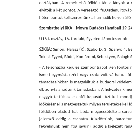
osztályban. A remek első félidő után a lányok a 
elvitték a két pontot. A vereségtől függetlenül továb
héten pontot kell szereznünk a harmadik helyen áll
Szombathelyi KKA – Moyra-Budaörs Handball 19-24
U16 I. osztáy, 16. forduló, Egyetemi Sportcsarnok
SZKKA:
Simon, Halász (K), Szabó D. 3, Spanyó 4, Bé
Tolnai, Egyed, Bödei, Komáromi, Sebestyén, Balogh S
-
A felsőházba kerülés szempontjából igen fontos 
ismeri egymást, ezért nagy csata volt várható. J
támadásainkban is megtaláltuk a budaörsi védelem
elbizonytalanodtunk támadásban. A helyzeteink megv
naggyá tettük az ellenfél kapusát. Azt kell mon
időkérésnél is megbeszéltük milyen területekre kell 
félidőben eladott hat labda megpecsételte a sorsu
jellemző eddig a csapatra. Küzdöttünk, harcoltu
fegyelmünk nem fog javulni, addig a kiélezett ra