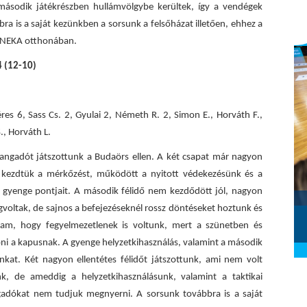
második játékrészben hullámvölgybe kerültek, így a vendégek
bra is a saját kezünkben a sorsunk a felsőházat illetően, ehhez a
ó NEKA otthonában.
 (12-10)
res 6, Sass Cs. 2, Gyulai 2, Németh R. 2, Simon E., Horváth F.,
., Horváth L.
rangadót játszottunk a Budaörs ellen. A két csapat már nagyon
ól kezdtük a mérkőzést, működött a nyitott védekezésünk és a
 gyenge pontjait. A második félidő nem kezdődött jól, nagyon
Szombathelyi KKA - Alba Fehérvár
oltak, de sajnos a befejezéseknél rossz döntéseket hoztunk és
KC (2026.02.28.)
djam, hogy fegyelmezetlenek is voltunk, mert a szünetben és
2026. március 01.
lőni a kapusnak. A gyenge helyzetkihasználás, valamint a második
nkat. Két nagyon ellentétes félidőt játszottunk, ami nem volt
nk, de ameddig a helyzetkihasználásunk, valamint a taktikai
ngadókat nem tudjuk megnyerni. A sorsunk továbbra is a saját