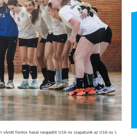
Pődör Zoltán -
ügyvezető-elnök
NB I Felnőtt 2025/26
n vívott fontos hazai rangadót U16-os csapatunk az U16-os I.