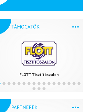
TÁMOGATÓK
FLOTT Tisztítószalon
Clea
PARTNEREK