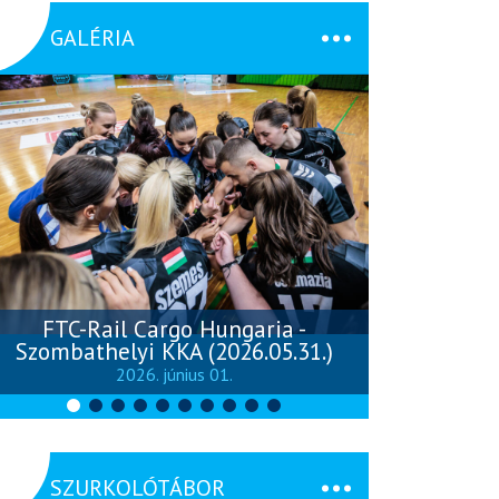
GALÉRIA
FTC-Rail Cargo Hungaria -
Szombathelyi KKA (2026.05.31.)
Szombathely
2026. június 01.
SZURKOLÓTÁBOR