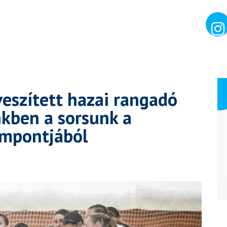
lveszített hazai rangadó
nkben a sorsunk a
empontjából