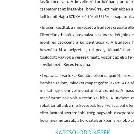
kezünkben van. A következő fordulóban pontot ke
csapatomat az idegenbeli bravúrra, ezt már ebben a
kell tenni! Hajrá SZKKA – értékelt U16-os csapatunk
-
Erősen kezdtük a mérkőzést a Budaörs csapata ell
Ellenfelünk hibáit kihasználva a szünetre kétgólos
erőnk és csökkent a koncentrációnk. A Budaörs fo
használta ki a helyzeteit, mi pedig támadásban 
Csalódott vagyok a vereség miatt, viszont az első fé
– nyilatkozta
Béres Fruzsina
.
-
Izgatottan vártuk a Budaörs elleni rangadót, hisze
iramban zajlott, mindkét csapat győzni akart. Az e
minket, így előnnyel mehettünk a szünetre. A máso
meglátszott sok volt a technikai hiba. A Budaörs e
sokat tanultunk a mérkőzésből. Egy ilyen csapat elle
ellen javítani szeretnénk! Még nagyobb összpontosí
hogy megmutassuk, a korosztályunkban a legjobb c
KAPCSOLÓDÓ KÉPEK