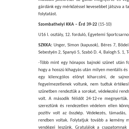
gárdánk egy mérkőzéssel kevesebbet játszva a ta
folytatást.
Szombathelyi KKA – Érd 39-22
(15-10)
U16 I. osztály, 12. forduló, Egyetemi Sportcsarno
SZKKA:
Unger, Simon (kapusok), Béres 7, Bödei,
Sebestyén 2, Spanyó 5, Szabó D. 4, Balogh S. 1, T
-Több mint egy hónapos bajnoki szünet után fo
hogy a hosszú kihagyás után milyen mentális és f
egy kilencgólos előnyt kiharcolni, de saj
fegyelmezetlenek voltunk, nem tudtuk értékes
szünetben rendeztük a sorokat, védekezési rend
volt. A második félidőt 24-12-re megnyertük.
szereztünk és rendezetlen védelem ellen könny
pozitív volt az összkép. Védekezés, támadás, 
rendben voltak. Folytatjuk tovább a kemény m
vendégei leszünk. Gratulálok a csapatomnak