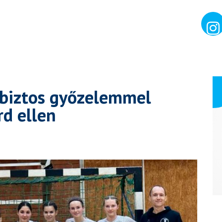
abiztos győzelemmel
rd ellen