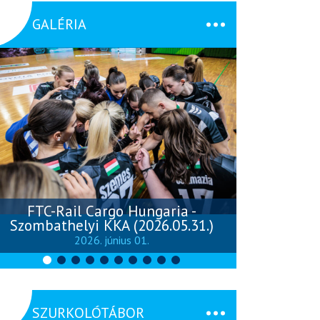
GALÉRIA
FTC-Rail Cargo Hungaria -
Szombathelyi KKA (2026.05.31.)
Szombathely
2026. június 01.
SZURKOLÓTÁBOR