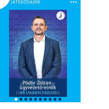
JÁTÉKOSAINK
Pődör Zoltán -
ügyvezető-elnök
NB I Felnőtt 2025/26
NB