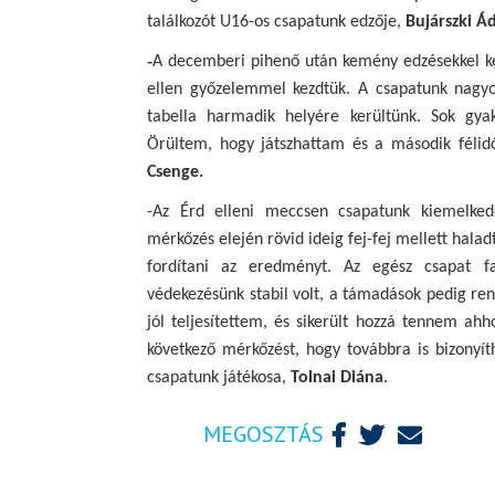
találkozót U16-os csapatunk edzője,
Bujárszki 
-
A decemberi pihenő után kemény edzésekkel ke
ellen győzelemmel kezdtük. A csapatunk nagyon
tabella harmadik helyére kerültünk. Sok gyak
Örültem, hogy játszhattam és a második féli
Csenge.
-Az Érd elleni meccsen csapatunk kiemelke
mérkőzés elején rövid ideig fej-fej mellett hala
fordítani az eredményt. Az egész csapat fan
védekezésünk stabil volt, a támadások pedig ren
jól teljesítettem, és sikerült hozzá tennem ah
következő mérkőzést, hogy továbbra is bizonyí
csapatunk játékosa,
Tolnai Diána
.
MEGOSZTÁS