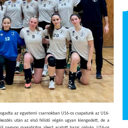
Dr. Unger Péter -
csapatorvos
NB I Felnőtt 2025/26
 fogadta az egyetemi csarnokban U16-os csapatunk az U16-
ó kezdés után az első félidő végén ugyan kiengedett, de a
ül nagyon magabiztos sikert aratott hazai pályán. U16-os