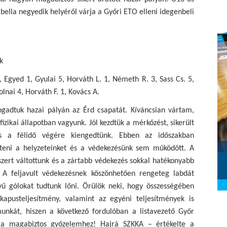
bella negyedik helyéről várja a Győri ETO elleni idegenbeli
k
 Egyed 1, Gyulai 5, Horváth L. 1, Németh R. 3, Sass Cs. 5,
olnai 4, Horváth F. 1, Kovács A.
gadtuk hazai pályán az Érd csapatát. Kíváncsian vártam,
izikai állapotban vagyunk. Jól kezdtük a mérkőzést, sikerült
nos a félidő végére kiengedtünk. Ebben az időszakban
Szombathelyi KKA - Alba Fehérvár
íteni a helyzeteinket és a védekezésünk sem működött. A
KC (2026.02.28.)
szert váltottunk és a zártabb védekezés sokkal hatékonyabb
2026. március 01.
 A feljavult védekezésnek köszönhetően rengeteg labdát
ű gólokat tudtunk lőni. Örülök neki, hogy összességében
kapusteljesítmény, valamint az egyéni teljesítmények is
unkát, hiszen a következő fordulóban a listavezető Győr
 a magabiztos győzelemhez! Hajrá SZKKA – értékelte a