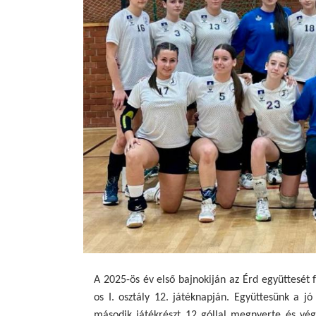
A 2025-ös év első bajnokiján az Érd együttesét
os I. osztály 12. játéknapján. Együttesünk a j
második játékrészt 12 góllal megnyerte és vég