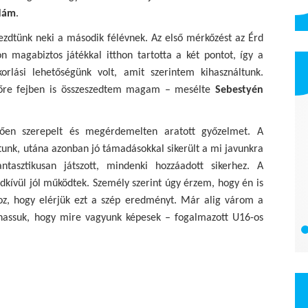
Ádám
.
zdtünk neki a második félévnek. Az első mérkőzést az Érd
 magabiztos játékkal itthon tartotta a két pontot, így a
orlási lehetőségünk volt, amit szerintem kihasználtunk.
dőre fejben is összeszedtem magam – mesélte
Sebestyén
dően szerepelt és megérdemelten aratott győzelmet. A
dtunk, utána azonban jó támadásokkal sikerült a mi javunkra
tasztikusan játszott, mindenki hozzáadott sikerhez. A
dkívül jól működtek. Személy szerint úgy érzem, hogy én is
hoz, hogy elérjük ezt a szép eredményt. Már alig várom a
H-V Vízprojekt Kft.
thassuk, hogy mire vagyunk képesek – fogalmazott U16-os