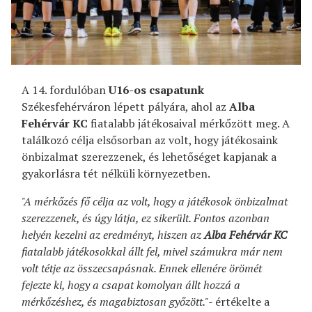
A 14. fordulóban
U16-os csapatunk
Székesfehérváron lépett pályára, ahol az
Alba
Fehérvár KC
fiatalabb játékosaival mérkőzött meg. A
találkozó célja elsősorban az volt, hogy játékosaink
önbizalmat szerezzenek, és lehetőséget kapjanak a
gyakorlásra tét nélküli környezetben.
"A mérkőzés fő célja az volt, hogy a játékosok önbizalmat
szerezzenek, és úgy látja, ez sikerült. Fontos azonban
helyén kezelni az eredményt, hiszen az
Alba Fehérvár KC
fiatalabb játékosokkal állt fel, mivel számukra már nem
volt tétje az összecsapásnak. Ennek ellenére örömét
fejezte ki, hogy a csapat komolyan állt hozzá a
mérkőzéshez, és magabiztosan győzött."
- értékelte a