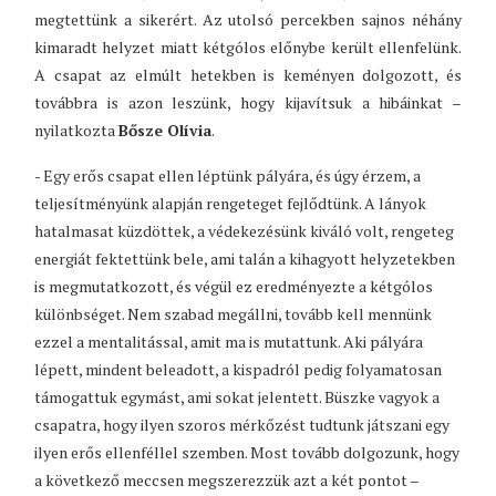
megtettünk a sikerért. Az utolsó percekben sajnos néhány
kimaradt helyzet miatt kétgólos előnybe került ellenfelünk.
A csapat az elmúlt hetekben is keményen dolgozott, és
továbbra is azon leszünk, hogy kijavítsuk a hibáinkat –
nyilatkozta
Bősze Olívia
.
- Egy erős csapat ellen léptünk pályára, és úgy érzem, a
teljesítményünk alapján rengeteget fejlődtünk. A lányok
hatalmasat küzdöttek, a védekezésünk kiváló volt, rengeteg
energiát fektettünk bele, ami talán a kihagyott helyzetekben
is megmutatkozott, és végül ez eredményezte a kétgólos
különbséget. Nem szabad megállni, tovább kell mennünk
ezzel a mentalitással, amit ma is mutattunk. Aki pályára
lépett, mindent beleadott, a kispadról pedig folyamatosan
támogattuk egymást, ami sokat jelentett. Büszke vagyok a
csapatra, hogy ilyen szoros mérkőzést tudtunk játszani egy
ilyen erős ellenféllel szemben. Most tovább dolgozunk, hogy
a következő meccsen megszerezzük azt a két pontot –