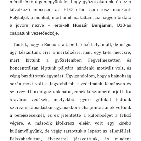
mérkőzésre úgy megyünk fel, hogy győzni akarunk, és ez a
következő meccsen az ETO ellen sem lesz másként.
Folytatjuk a munkát, mert amit ma láttam, az nagyon bíztató
a jövőre nézve – értékelt
Huszár Benjámin
, U18-as
csapatunk vezetőedzője.
- Tudtuk, hogy a Budaörs a tabella első helyén áll, de mégis
úgy készültünk erre a mérkőzésre, mint egy ki-ki meccsre,
mert hittünk a győzelemben. Fegyelmezetten és
koncentráltan léptünk pályára, mindenki motivált volt, és
végig buzdítottuk egymást. Úgy gondolom, hogy a bajnokság
során most volt a legstabilabb a védelmünk. Keményen és
szervezetten dolgoztunk hátul, ennek köszönhetően jöttek a
bravúros védések, amelyekből gyors gólokat tudtunk
szerezni. Támadásban ugyanakkor néha pontatlanok voltunk
a befejezéseknél, és ez jelentette a különbséget a félidő
végére. A második játékrész elején volt egy kisebb
hullámvölgyünk, de végig tartottuk a lépést az ellenféllel.
Felszabadultan, élvezettel játszottunk, és mindent