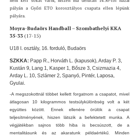
nem kell sokat várni,
hiszen ma délután 14:30-tól hazai
pályán a Győri ETO korosztályos csapata ellen lépünk
pályára.
Moyra-Budaörs Handball – Szombathelyi KKA
35-33
(17-15)
U18 I. osztály, 16. forduló, Budaörs
SZKKA:
Papp R., Horváth L. (kapusok), Arday P. 3,
Kustán 9, Lang 1, Kasper 1, Bősze 3, Csizmazia 4,
Arday L. 10, Szlámer 2, Spanyó, Pintér, Laposa,
Gyulai.
-A megszokottnál többet kellett forgatnom a csapatot, mivel
átlagosan 10 kilogrammos testsúlykülönbség volt a két
együttes között. Ennek ellenére örülök a csapat
teljesítményének, hiszen látszik a befektetett munka. A
végjátékban sajnos több hiba is becsúszott, de a
mentalitásunk és az akaratunk példaértékű. Minden