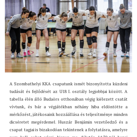
A Szombathelyi KKA csapatunk ismét bizonyította küzdeni
tudását és fejlődését az U18 I. osztály legjobbjai között. A
tabella élén álló Budaörs otthonában végig kiélezett csatát
vívtunk, és bár a végjátékban néhány hiba eldöntötte a
mérkőzést, játékosaink hozzáállása és teljesítménye minden
dicséretet megérdemel. Huszár Benjámin vezetőedző és a
csapat tagjai is bizakodóan tekintenek a folytatásra, amelyre