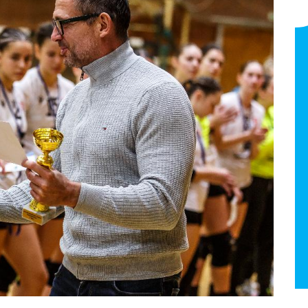
Sallai Nikolett
NB I Felnőtt 2025/26