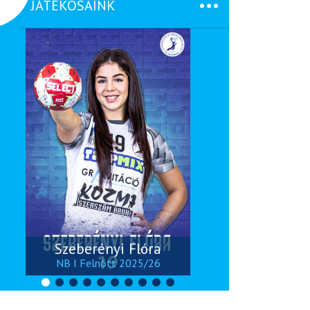
JÁTÉKOSAINK
Szeberényi Flóra
ü
NB I Felnőtt 2025/26
NB