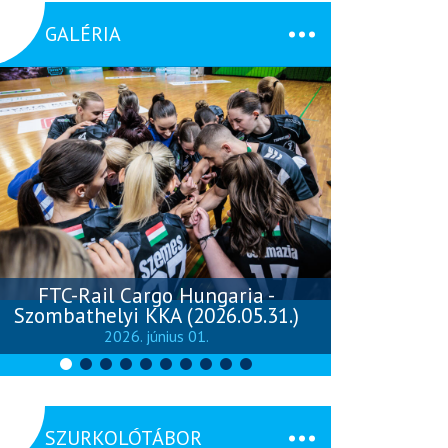
GALÉRIA
FTC-Rail Cargo Hungaria -
Szombathelyi KKA (2026.05.31.)
Szombathely
2026. június 01.
SZURKOLÓTÁBOR