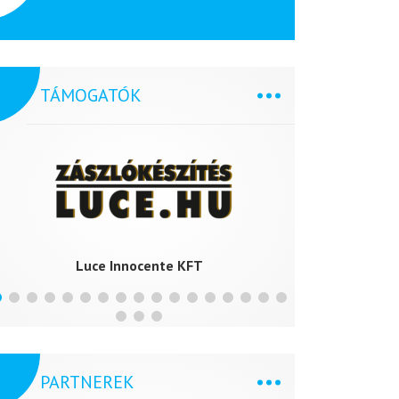
TÁMOGATÓK
Luce Innocente KFT
MAR
PARTNEREK