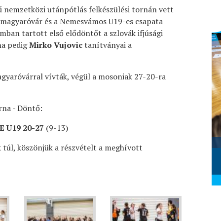
 nemzetközi utánpótlás felkészülési tornán vett
sonmagyaróvár és a Nemesvámos U19-es csapata
ban tartott első elődöntőt a szlovák ifjúsági
na pedig
Mirko Vujovic
tanítványai a
gyaróvárral vívták, végül a mosoniak 27-20-ra
rna - Döntő:
E U19
20-27
(9-13)
Szombathelyi KKA - Alba Fehérvár
 túl, köszönjük a részvételt a meghívott
KC (2026.02.28.)
2026. március 01.