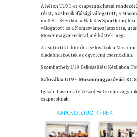
A héten U19 I-es csapatunk hazai rendezésű
részt, a szlovák ifjúsági válogatott, a Mo
mellett. Szerdán, a Haladás Sportkomplexum
válogatott és a Nemesvámos játszotta, utá
Mosonmagyaróvárral mérkőztek meg.
A csütörtöki döntőt a szlovákok a Mosonma
diadalmaskodtak az egyetemi csarnokban.
Szombathely U19 Felkészülési Kézilabda To
Szlovákia U19 –
Mosonmagyaróvári KC S
Igazán hasznos felkészülési tornán vagyunk
csapatoknak.
KAPCSOLÓDÓ KÉPEK