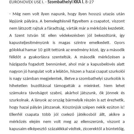
EURONOVEX USE I. -
Szombathelyi KKA I.
8-27
- Még nem volt ilyen napunk, hogy ilyen hosszú utazás után
lépjünk pályára. A bemelegítésnél figyeltem a csapatot, viszont
nem látszott rajtuk a fáradtság, várták már a mérkőzés kezdetét.
A Szent István SE ellen védekezésben jól bekezdtünk, így
kapusteljesítményünk is magas szintre emelkedett. Gyors
gólokkal hamar 10 gólt tettünk az eredmény közé, így a második
félidőt a gyakorlásra szenteltük. A második mérkőzésen a
házigazda fogadott bennünket, ahol már a kapusbelövés alatt
nagyon jó hangulat volt a lelátón, hiszen a hazai csapat szurkolói
is nagy számban megjelentek, illetve a szombathelyi szurkolók is
hihetetlen buzdítással támogatták a mieinket. Nem lehet
számukra távolságot szabni, akárhol játszunk, ők jönnek és
szurkolnak. A lányok az ország bármelyik részén is azt érezhetik,
hogy hazai pályán játszanak. Köszönjük szépen nekik ezúton is!
Ellenfél csapata több jól cselező játékosból állt, akikre a
mérkőzés elején nem volt meg az ellenszerünk, viszont a
kapusaim elképesztő százalékkal védtek, ziccerektől a büntetőig,