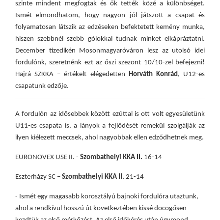
szinte mindent megfogtak és ők tették közé a különbséget.
Ismét elmondhatom, hogy nagyon jól játszott a csapat és
folyamatosan látszik az edzéseken befektetett kemény munka,
hiszen szebbnél szebb gólokkal tudnak minket elkápráztatni.
December tizedikén Mosonmagyaróváron lesz az utolsó idei
fordulónk, szeretnénk ezt az őszi szezont 10/10-zel befejezni!
Hajrá SZKKA – értékelt elégedetten
Horváth Konrád
, U12-es
csapatunk edzője.
A
fordulón az idősebbek között ezúttal is ott volt egyesületünk
U11-es csapata is, a lányok a fejlődését remekül szolgálják az
ilyen kiélezett meccsek, ahol nagyobbak ellen edződhetnek meg.
EURONOVEX USE II. -
Szombathelyi KKA II.
16-14
Eszterházy SC –
Szombathelyi KKA II.
21-14
- Ismét egy magasabb korosztályú bajnoki fordulóra utaztunk,
ahol a rendkívül hosszú út következtében kissé döcögősen