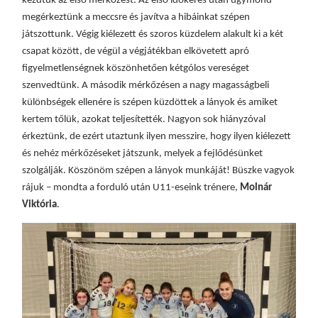
kezdtük az első mérkőzést. Az első időkérés után úgymond
megérkeztünk a meccsre és javítva a hibáinkat szépen
játszottunk. Végig kiélezett és szoros küzdelem alakult ki a két
csapat között, de végül a végjátékban elkövetett apró
figyelmetlenségnek köszönhetően kétgólos vereséget
szenvedtünk. A második mérkőzésen a nagy magasságbeli
különbségek ellenére is szépen küzdöttek a lányok és amiket
kertem tőlük, azokat teljesítették. Nagyon sok hiányzóval
érkeztünk, de ezért utaztunk ilyen messzire, hogy ilyen kiélezett
és nehéz mérkőzéseket játszunk, melyek a fejlődésünket
szolgálják. Köszönöm szépen a lányok munkáját! Büszke vagyok
rájuk – mondta a forduló után U11-eseink trénere,
Molnár
Viktória
.