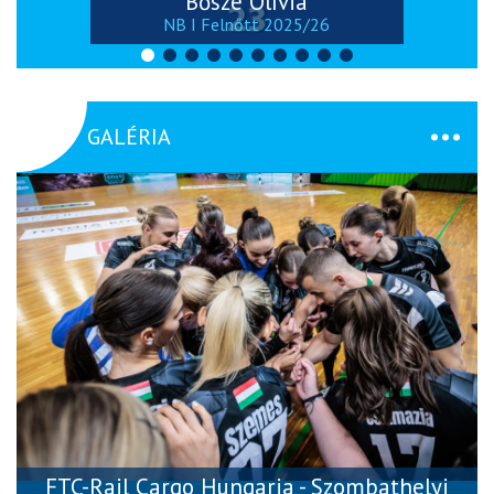
Bősze Olívia
NB I Felnőtt 2025/26
GALÉRIA
FTC-Rail Cargo Hungaria - Szombathelyi