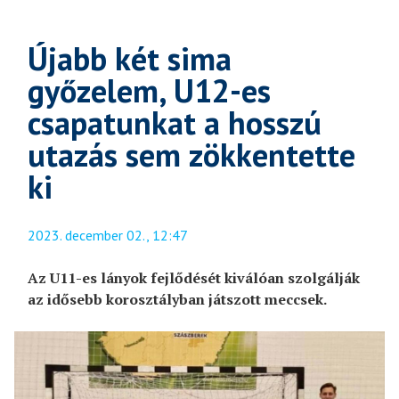
Újabb két sima
győzelem, U12-es
csapatunkat a hosszú
utazás sem zökkentette
ki
2023. december 02., 12:47
Az U11-es lányok fejlődését kiválóan szolgálják
az idősebb korosztályban játszott meccsek.