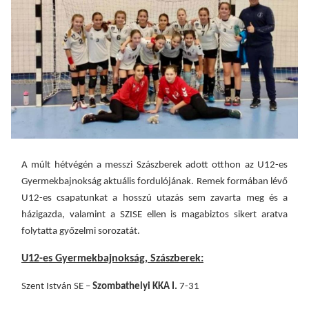
A múlt hétvégén a messzi Szászberek adott otthon az U12-es
Gyermekbajnokság aktuális fordulójának. Remek formában lévő
U12-es csapatunkat a hosszú utazás sem zavarta meg és a
házigazda, valamint a SZISE ellen is magabiztos sikert aratva
folytatta győzelmi sorozatát.
U12-es Gyermekbajnokság, Szászberek:
Szent István SE –
Szombathelyi KKA I.
7-31