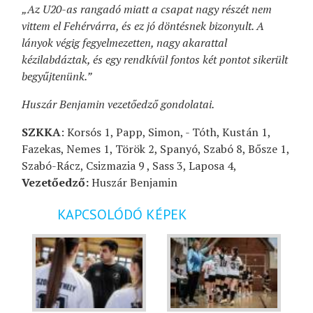
„Az U20-as rangadó miatt a csapat nagy részét nem
vittem el Fehérvárra, és ez jó döntésnek bizonyult. A
lányok végig fegyelmezetten, nagy akarattal
kézilabdáztak, és egy rendkívül fontos két pontot sikerült
begyűjtenünk.”
Huszár Benjamin vezetőedző gondolatai.
SZKKA
: Korsós 1, Papp, Simon, - Tóth, Kustán 1,
Fazekas, Nemes 1, Török 2, Spanyó, Szabó 8, Bősze 1,
Szabó-Rácz, Csizmazia 9 , Sass 3, Laposa 4,
Vezetőedző:
Huszár Benjamin
KAPCSOLÓDÓ KÉPEK