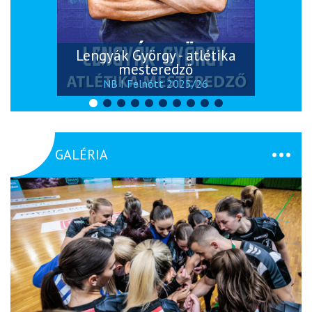
Lengyák György - atlétika
mesteredző
NB I Felnőtt 2025/26
GALÉRIA