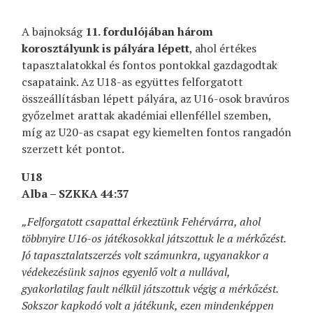
A bajnokság
11. fordulójában három
korosztályunk is pályára lépett
, ahol értékes
tapasztalatokkal és fontos pontokkal gazdagodtak
csapataink. Az U18-as együttes felforgatott
összeállításban lépett pályára, az U16-osok bravúros
győzelmet arattak akadémiai ellenféllel szemben,
míg az U20-as csapat egy kiemelten fontos rangadón
szerzett két pontot.
U18
Alba – SZKKA 44:37
„Felforgatott csapattal érkeztünk Fehérvárra, ahol
többnyire U16-os játékosokkal játszottuk le a mérkőzést.
Jó tapasztalatszerzés volt számunkra, ugyanakkor a
védekezésünk sajnos egyenlő volt a nullával,
gyakorlatilag fault nélkül játszottuk végig a mérkőzést.
Sokszor kapkodó volt a játékunk, ezen mindenképpen