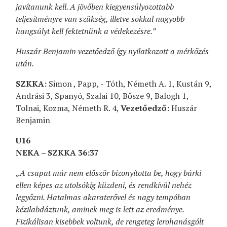
javítanunk kell. A jövőben kiegyensúlyozottabb
teljesítményre van szükség, illetve sokkal nagyobb
hangsúlyt kell fektetnünk a védekezésre.”
Huszár Benjamin vezetőedző így nyilatkozott a mérkőzés
után.
SZKKA:
Simon , Papp, - Tóth, Németh A. 1, Kustán 9,
Andrási 3, Spanyó, Szalai 10, Bősze 9, Balogh 1,
Tolnai, Kozma, Németh R. 4,
Vezetőedző:
Huszár
Benjamin
U16
NEKA – SZKKA 36:37
„A csapat már nem először bizonyította be, hogy bárki
ellen képes az utolsókig küzdeni, és rendkívül nehéz
legyőzni. Hatalmas akaraterővel és nagy tempóban
kézilabdáztunk, aminek meg is lett az eredménye.
Fizikálisan kisebbek voltunk, de rengeteg lerohanásgólt