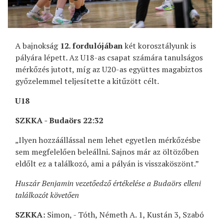
A bajnokság
12. fordulójában
két korosztályunk is
pályára lépett. Az U18-as csapat számára tanulságos
mérkőzés jutott, míg az U20-as együttes magabiztos
győzelemmel teljesítette a kitűzött célt.
U18
SZKKA - Budaörs 22:32
„Ilyen hozzáállással nem lehet egyetlen mérkőzésbe
sem megfelelően beleállni. Sajnos már az öltözőben
eldőlt ez a találkozó, ami a pályán is visszaköszönt.”
Huszár Benjamin vezetőedző értékelése a Budaörs elleni
találkozót követően
SZKKA:
Simon, - Tóth, Németh A. 1, Kustán 3, Szabó