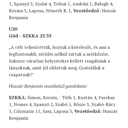
1, Spanyó 3, Szalai 4, Tolnai 1, Andrási 1, Balogh 4,
Kozma 3, Laposa, Németh R. 1,
Vezetőedző:
Huszár
Benjamin
U20
Göd – SZKKA 23:35
„A célt teljesítettük, hoztuk a kötelezőt, és ami a
legfontosabb, sérülés nélkül zártuk a mérkőzést.
Sokszor váratlan helyzetekre kellett reagálniuk a
lányoknak, amit jól oldottak meg. Gratulálok a
csapatnak!”
Huszár Benjamin vezetőedző gondolatai
SZKKA:
Simon, Korsós, - Tóth 1, Kustán 4, Fazekas
1, Nemes 4, Spanyó 2, Szabó 5, Bősze 3, Szabó-Rácz
1, Csizmazia 11, Sass, Laposa 3,
Vezetőedző
: Huszár
Benjamin