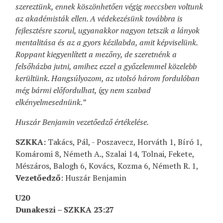
szereztünk, ennek köszönhetően végig meccsben voltunk
az akadémisták ellen. A védekezésünk továbbra is
fejlesztésre szorul, ugyanakkor nagyon tetszik a lányok
mentalitása és az a gyors kézilabda, amit képviselünk.
Roppant kiegyenlített a mezőny, de szeretnénk a
felsőházba jutni, amihez ezzel a győzelemmel közelebb
kerültünk. Hangsúlyozom, az utolsó három fordulóban
még bármi előfordulhat, így nem szabad
elkényelmesednünk.”
Huszár Benjamin vezetőedző értékelése.
SZKKA:
Takács, Pál, - Poszavecz, Horváth 1, Bíró 1,
Komáromi 8, Németh A., Szalai 14, Tolnai, Fekete,
Mészáros, Balogh 6, Kovács, Kozma 6, Németh R. 1,
Vezetőedző
: Huszár Benjamin
U20
Dunakeszi – SZKKA 23:27