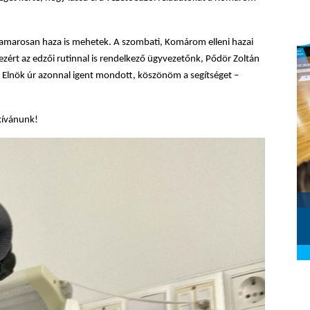
hamarosan haza is mehetek. A szombati, Komárom elleni hazai
zért az edzői rutinnal is rendelkező ügyvezetőnk, Pődör Zoltán
. Elnök úr azonnal igent mondott, köszönöm a segítséget –
kívánunk!
Szombathelyi KKA - Alba Fehérvár
KC (2026.02.28.)
2026. március 01.