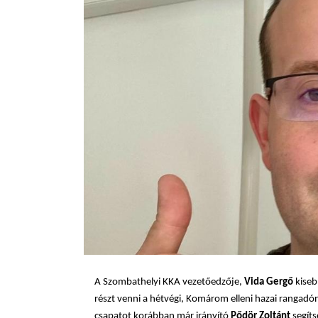
A Szombathelyi KKA vezetőedzője,
Vida Gergő
kiseb
részt venni a hétvégi, Komárom elleni hazai rangadó
csapatot korábban már irányító
Pődör Zoltánt
segíts