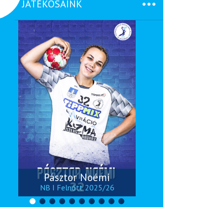
JÁTÉKOSAINK
Pásztor Noémi
NB I Felnőtt 2025/26
NB