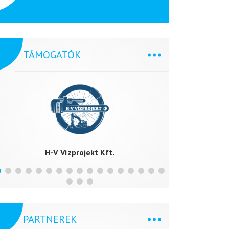
TÁMOGATÓK
H-V Vízprojekt Kft.
FL
PARTNEREK