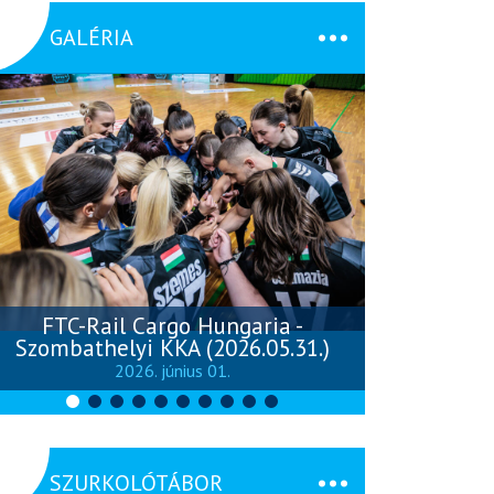
GALÉRIA
FTC-Rail Cargo Hungaria -
Szombathelyi KKA (2026.05.31.)
Szombathely
2026. június 01.
SZURKOLÓTÁBOR