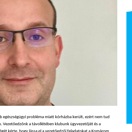
Orbán Gergő -
fizioterapeuta
NB I Felnőtt 2025/26
b egészségügyi probléma miatt
kórházba került, ezért
nem tud
n. Vezetőedzőnk a távollétében klubunk ügyvezetőjét és a
égét kérte, hogy lássa el a vezetőedzői feladatokat a Komárom