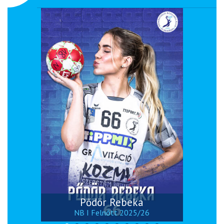
Pődör Rebeka
NB I Felnőtt 2025/26