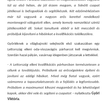
túl az első héten, de jól érzem magam, a felnőtt csapat
játékosai is befogadóak és segítőkészek. Két edzőmérkőzésen
már túl vagyunk a nagyon erős kerettel rendelkező
montenegrói válogatott ellen, amely komoly nemzetközi szintű
játékosokból áll. Sokat tanultunk ebből a két meccsből és
próbáljuk kijavítani a hibáinkat a kvalifikációs találkozókra.
Győriéknek a világbajnoki selejtezők első szakaszában egy
Lettország elleni oda-visszavágós párharcot kell megvívniuk.
Szerdán hazai pályán, vasárnap idegenben játszanak a lettekkel.
-
A Lettország elleni kvalifikációs párhar
cban
természetesen a
célunk a továbbjutás. Próbálunk az erősségeinkre építeni és
javítani az eddigi hibákat. Mivel még fiatal vagyok, ezért
számomra a tapasztalatszerzés és a fejlődés a legfontosabb.
Próbálom a maximumot kihozni magamból és ha lehetőséget
kapok, akkor élni vele és segíteni a csapatot
– nyilatkozta
Győri
Viktória
.