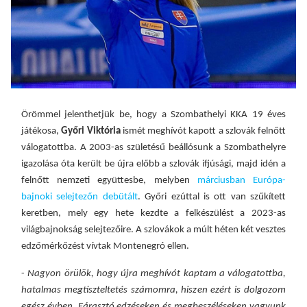
Örömmel jelenthetjük be, hogy a Szombathelyi KKA 19 éves
játékosa,
Győri Viktória
ismét meghívót kapott a szlovák felnőtt
válogatottba. A 2003-as születésű beállósunk a Szombathelyre
igazolása óta került be újra előbb a szlovák ifjúsági, majd idén a
felnőtt nemzeti együttesbe, melyben
márciusban Európa-
bajnoki selejtezőn debütált
. Győri ezúttal is ott van szűkített
keretben, mely egy hete kezdte a felkészülést a 2023-as
világbajnokság selejtezőire. A szlovákok a múlt héten két vesztes
edzőmérkőzést vívtak Montenegró ellen.
-
Nagyon örülök, hogy újra meghívót kaptam a válogatottba,
hatalmas megtiszteltetés számomra, hiszen ezért is dolgozom
egész évben. Fárasztó edzéseken és megbeszéléseken vagyunk