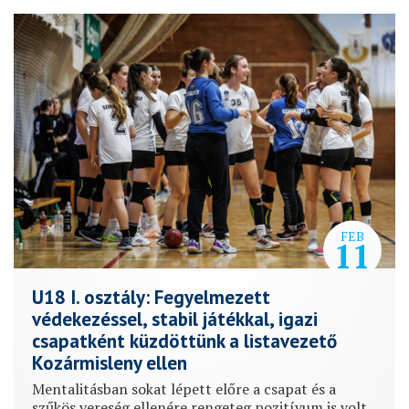
FEB
11
U18 I. osztály: Fegyelmezett
védekezéssel, stabil játékkal, igazi
csapatként küzdöttünk a listavezető
Kozármisleny ellen
Mentalitásban sokat lépett előre a csapat és a
szűkös vereség ellenére rengeteg pozitívum is volt