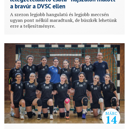
a bravúr a DVSC ellen
A szezon legjobb hangulatú és legjobb meccsén
ugyan pont nélkül maradtunk, de büszkék lehetünk
erre a teljesítményre.
MÁRC
14