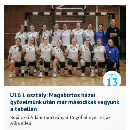
FEB
13
U16 I. osztály: Magabiztos hazai
győzelmünk után már másodikak vagyunk
a tabellán
Bujárszki Ádám tanítványai 15 góllal nyertek az
Alba ellen.