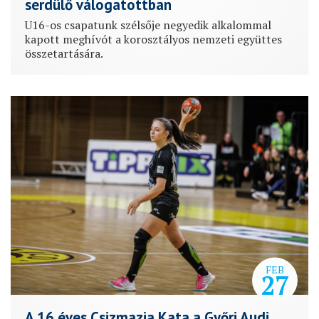
serdülő válogatottban
U16-os csapatunk szélsője negyedik alkalommal
kapott meghívót a korosztályos nemzeti együttes
összetartására.
FEB
27
A 16 éves Csizmazia Kata a Győri Audi