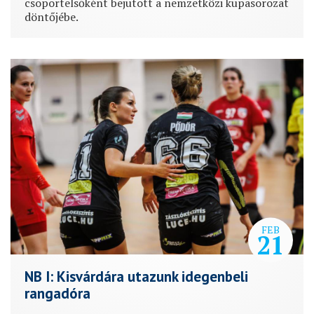
csoportelsőként bejutott a nemzetközi kupasorozat
döntőjébe.
FEB
21
NB I: Kisvárdára utazunk idegenbeli
rangadóra