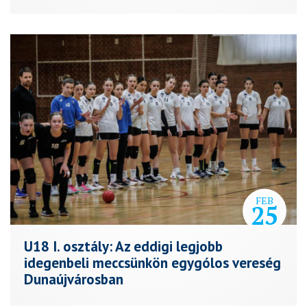
FEB
25
U18 I. osztály: Az eddigi legjobb
idegenbeli meccsünkön egygólos vereség
Dunaújvárosban