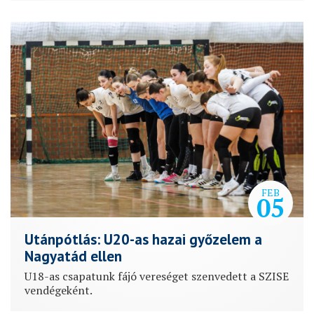
FEB
05
Utánpótlás: U20-as hazai győzelem a
Nagyatád ellen
U18-as csapatunk fájó vereséget szenvedett a SZISE
vendégeként.