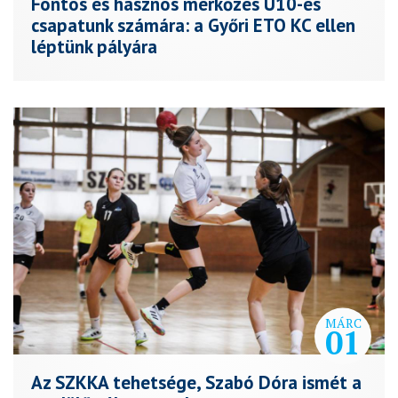
Fontos és hasznos mérkőzés U10-es
csapatunk számára: a Győri ETO KC ellen
léptünk pályára
MÁRC
01
Az SZKKA tehetsége, Szabó Dóra ismét a