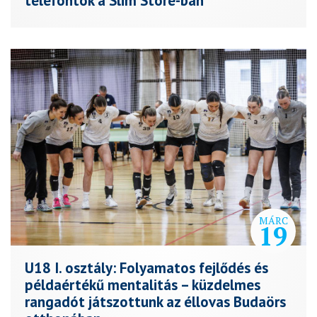
telefontok a Slim Store-ban
MÁRC
19
U18 I. osztály: Folyamatos fejlődés és
példaértékű mentalitás – küzdelmes
rangadót játszottunk az éllovas Budaörs