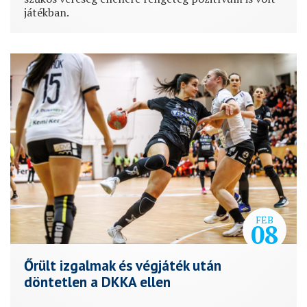
játékban.
FEB
08
Őrült izgalmak és végjáték után
döntetlen a DKKA ellen