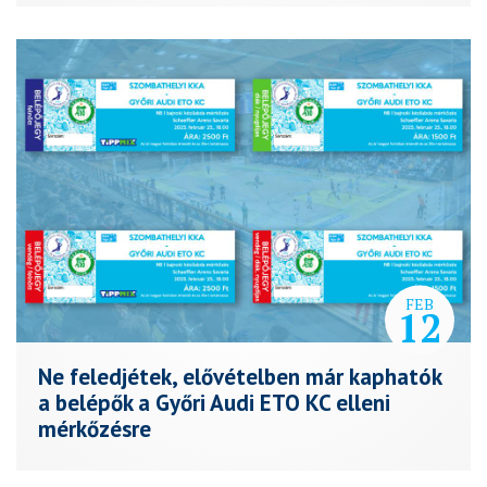
FEB
12
Ne feledjétek, elővételben már kaphatók
a belépők a Győri Audi ETO KC elleni
mérkőzésre