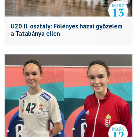
MÁRC
13
U20 II. osztály: Fölényes hazai győzelem
a Tatabánya ellen
MÁRC
12