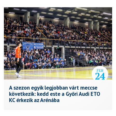
FEB
24
A szezon egyik legjobban várt meccse
következik: kedd este a Győri Audi ETO
KC érkezik az Arénába