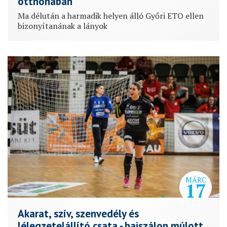
otthonában
Ma délután a harmadik helyen álló Győri ETO ellen
bizonyítanának a lányok
MÁRC
17
Akarat, szív, szenvedély és
lélegzetelállító csata - hajszálon múlott