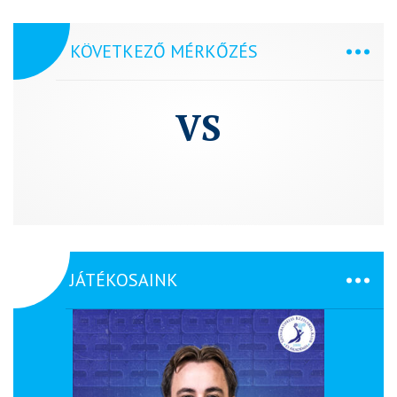
KÖVETKEZŐ MÉRKŐZÉS
VS
JÁTÉKOSAINK