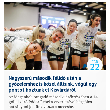
FEB
22
Nagyszerű második félidő után a
győzelemhez is közel álltunk, végül egy
pontot hoztunk el Kisvárdáról
Az idegenbeli rangadó második játékrészében a 14
góllal záró Pődör Rebeka vezérletével hétgólos
hátrányból jöttünk vissza a meccsbe.