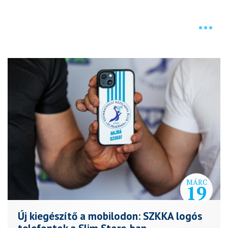
HÍREK
MÁRC
19
Új kiegészítő a mobilodon: SZKKA logós