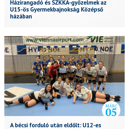
Házirangadó és SZKKA-győzelmek az
U15-ös Gyermekbajnokság Középső
házában
MÁRC
05
A bécsi forduló után eldőlt: U12-es