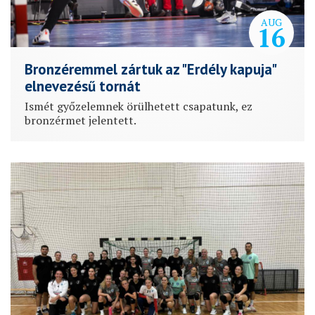
AUG
16
Bronzéremmel zártuk az "Erdély kapuja"
elnevezésű tornát
Ismét győzelemnek örülhetett csapatunk, ez
bronzérmet jelentett.