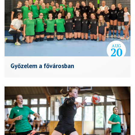
AUG
20
Győzelem a fővárosban