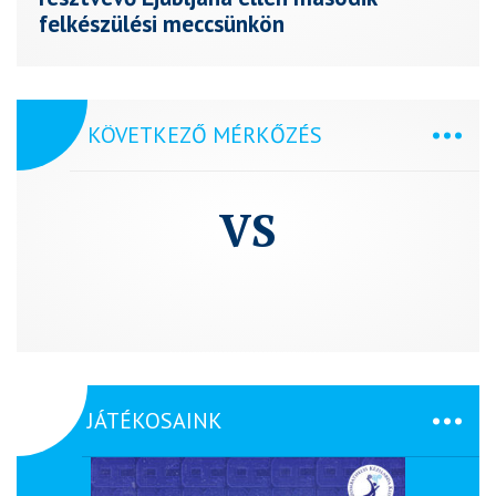
felkészülési meccsünkön
KÖVETKEZŐ MÉRKŐZÉS
VS
JÁTÉKOSAINK