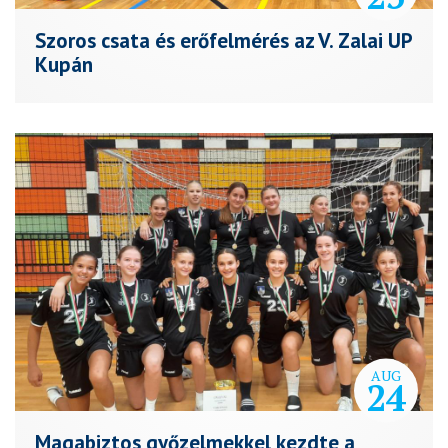
Szoros csata és erőfelmérés az V. Zalai UP
Kupán
AUG
24
Magabiztos győzelmekkel kezdte a