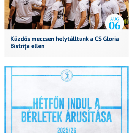
AUG
06
Küzdős meccsen helytálltunk a CS Gloria
Bistrița ellen