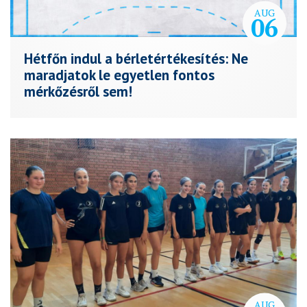
AUG
06
Hétfőn indul a bérletértékesítés: Ne
maradjatok le egyetlen fontos
mérkőzésről sem!
AUG