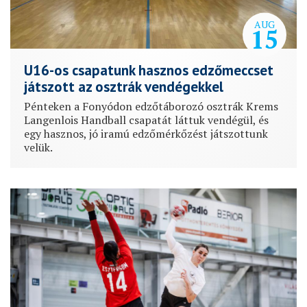
AUG
15
U16-os csapatunk hasznos edzőmeccset
játszott az osztrák vendégekkel
Pénteken a Fonyódon edzőtáborozó osztrák Krems
Langenlois Handball csapatát láttuk vendégül, és
egy hasznos, jó iramú edzőmérkőzést játszottunk
velük.