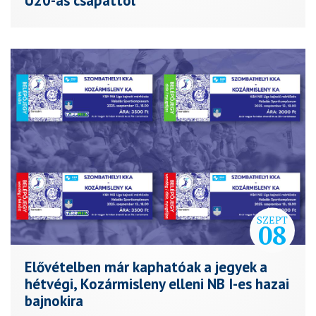
U20-as csapattól
SZEPT
08
Elővételben már kaphatóak a jegyek a
hétvégi, Kozármisleny elleni NB I-es hazai
bajnokira