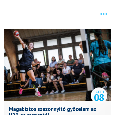
HÍREK
SZEPT
08
Magabiztos szezonnyitó győzelem az