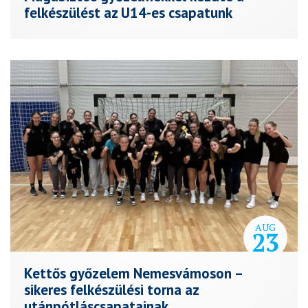
felkészülést az U14-es csapatunk
AUG
23
Kettős győzelem Nemesvámoson –
sikeres felkészülési torna az
utánpótláscsapatainak