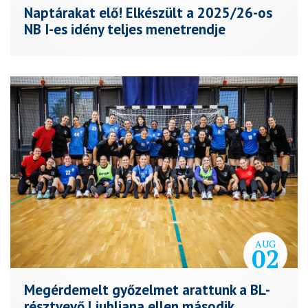
Naptárakat elő! Elkészült a 2025/26-os
NB I-es idény teljes menetrendje
AUG
02
Megérdemelt győzelmet arattunk a BL-
résztvevő Ljubljana ellen második