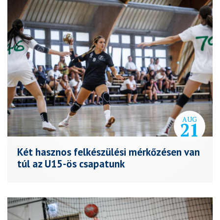
AUG
21
Két hasznos felkészülési mérkőzésen van
túl az U15-ös csapatunk