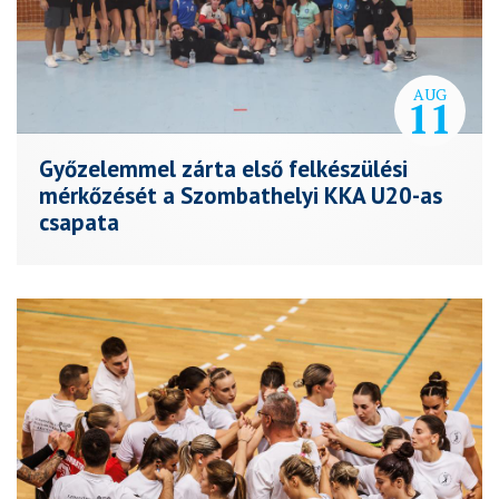
AUG
11
Győzelemmel zárta első felkészülési
mérkőzését a Szombathelyi KKA U20-as
csapata