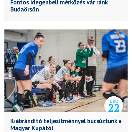
Fontos idegenbeli mérkőzés vár ránk
Budaörsön
DEC
22
Kiábrándító teljesítménnyel búcsúztunk a
Magyar Kupától