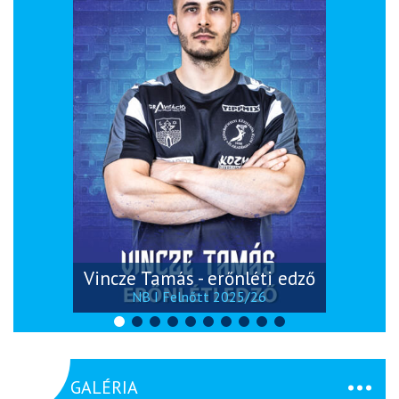
Vincze Tamás - erőnléti edző
NB I Felnőtt 2025/26
GALÉRIA