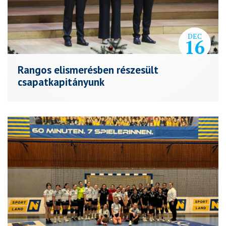
DEC
16
Rangos elismerésben részesült
csapatkapitányunk