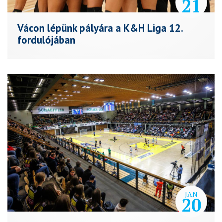
21
Vácon lépünk pályára a K&H Liga 12.
fordulójában
JAN
20