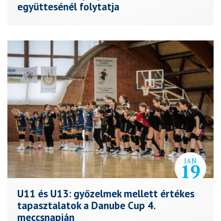
együttesénél folytatja
JAN
19
U11 és U13: győzelmek mellett értékes
tapasztalatok a Danube Cup 4.
meccsnapján