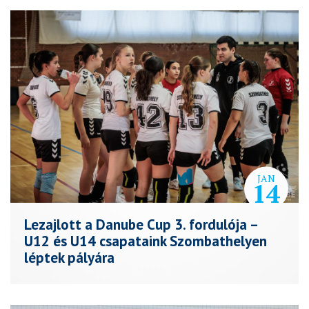
JAN
14
Lezajlott a Danube Cup 3. fordulója –
U12 és U14 csapataink Szombathelyen
léptek pályára