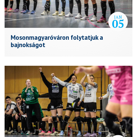
JAN
05
Mosonmagyaróváron folytatjuk a
bajnokságot