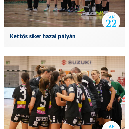
JAN
22
Kettős siker hazai pályán
JAN