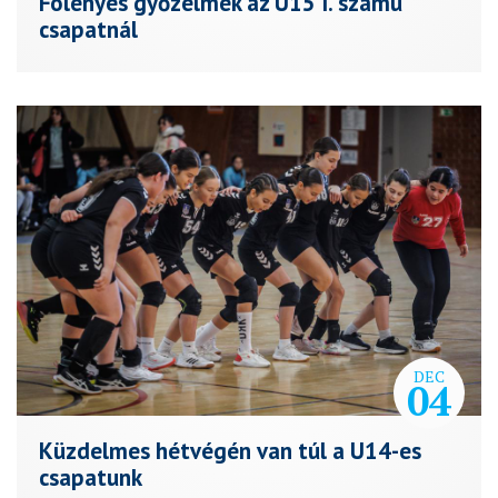
Fölényes győzelmek az U15 I. számú
csapatnál
DEC
04
Küzdelmes hétvégén van túl a U14-es
csapatunk