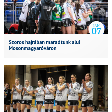
JAN
07
Szoros hajrában maradtunk alul
Mosonmagyaróváron