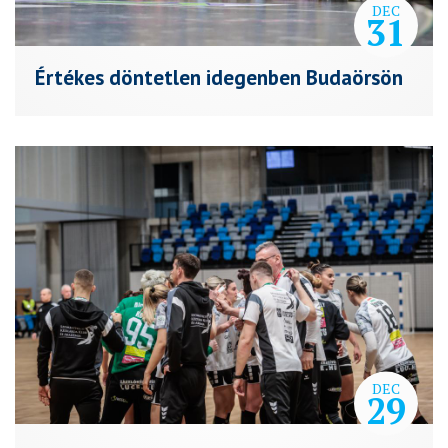
DEC
31
Értékes döntetlen idegenben Budaörsön
DEC
29